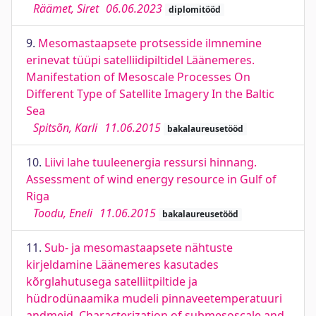
Räämet, Siret
06.06.2023
diplomitööd
9.
Mesomastaapsete protsesside ilmnemine
erinevat tüüpi satelliidipiltidel Läänemeres.
Manifestation of Mesoscale Processes On
Different Type of Satellite Imagery In the Baltic
Sea
Spitsõn, Karli
11.06.2015
bakalaureusetööd
10.
Liivi lahe tuuleenergia ressursi hinnang.
Assessment of wind energy resource in Gulf of
Riga
Toodu, Eneli
11.06.2015
bakalaureusetööd
11.
Sub- ja mesomastaapsete nähtuste
kirjeldamine Läänemeres kasutades
kõrglahutusega satelliitpiltide ja
hüdrodünaamika mudeli pinnaveetemperatuuri
andmeid. Characterization of submesoscale and