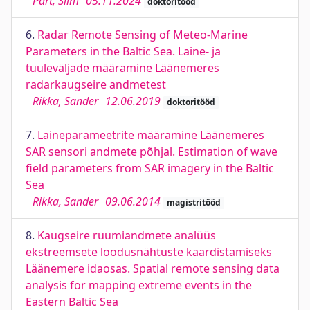
Pärt, Siim
05.11.2024
doktoritööd
6.
Radar Remote Sensing of Meteo-Marine
Parameters in the Baltic Sea. Laine- ja
tuuleväljade määramine Läänemeres
radarkaugseire andmetest
Rikka, Sander
12.06.2019
doktoritööd
7.
Laineparameetrite määramine Läänemeres
SAR sensori andmete põhjal. Estimation of wave
field parameters from SAR imagery in the Baltic
Sea
Rikka, Sander
09.06.2014
magistritööd
8.
Kaugseire ruumiandmete analüüs
ekstreemsete loodusnähtuste kaardistamiseks
Läänemere idaosas. Spatial remote sensing data
analysis for mapping extreme events in the
Eastern Baltic Sea