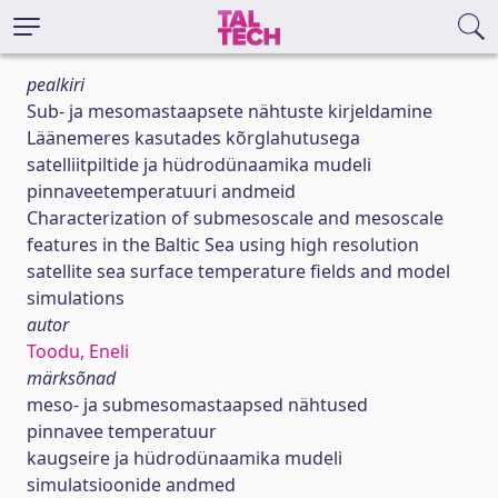
pealkiri
Sub- ja mesomastaapsete nähtuste kirjeldamine
Läänemeres kasutades kõrglahutusega
satelliitpiltide ja hüdrodünaamika mudeli
pinnaveetemperatuuri andmeid
Characterization of submesoscale and mesoscale
features in the Baltic Sea using high resolution
satellite sea surface temperature fields and model
simulations
autor
Toodu, Eneli
märksõnad
meso- ja submesomastaapsed nähtused
pinnavee temperatuur
kaugseire ja hüdrodünaamika mudeli
simulatsioonide andmed