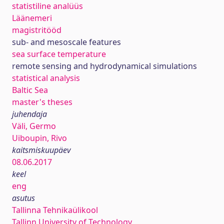
statistiline analüüs
Läänemeri
magistritööd
sub- and mesoscale features
sea surface temperature
remote sensing and hydrodynamical simulations
statistical analysis
Baltic Sea
master's theses
juhendaja
Väli, Germo
Uiboupin, Rivo
kaitsmiskuupäev
08.06.2017
keel
eng
asutus
Tallinna Tehnikaülikool
Tallinn University of Technology