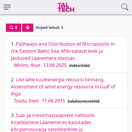
Kirjeid leitud: 3
1.
Pathways and Distribution of Microplastic in
the Eastern Baltic Sea. Mikroplasti levik ja
jaotused Läänemere idaosas
Mishra, Arun
13.06.2025
doktoritööd
2.
Liivi lahe tuuleenergia ressursi hinnang.
Assessment of wind energy resource in Gulf of
Riga
Toodu, Eneli
11.06.2015
bakalaureusetööd
3.
Sub- ja mesomastaapsete nähtuste
kirjeldamine Läänemeres kasutades
kõrglahutusega satelliitpiltide ja