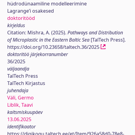
hüdrodünaamiline modelleerimine
Lagrange’i osakesed
doktoritööd
kirjeldus
Citation: Mishra, A. (2025).
Pathways and Distribution
of Microplastic in the Eastern Baltic Sea
[TalTech Press].
https://doi.org/10.23658/taltech.36/2025
doktoritöö järjekorranumber
36/2025
väljaandja
TalTech Press
TalTech Kirjastus
juhendaja
Väli, Germo
Liblik, Taavi
kaitsmiskuupäev
13.06.2025
identifikaator
https://digikogu.taltech.ee/et/Item/926a58d0-78e8-