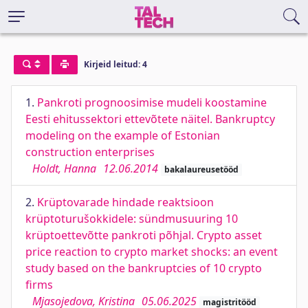
Kirjeid leitud: 4
1.
Pankroti prognoosimise mudeli koostamine
Eesti ehitussektori ettevõtete näitel. Bankruptcy
modeling on the example of Estonian
construction enterprises
Holdt, Hanna
12.06.2014
bakalaureusetööd
2.
Krüptovarade hindade reaktsioon
krüptoturušokkidele: sündmusuuring 10
krüptoettevõtte pankroti põhjal. Crypto asset
price reaction to crypto market shocks: an event
study based on the bankruptcies of 10 crypto
firms
Mjasojedova, Kristina
05.06.2025
magistritööd