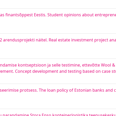
as finantsõppest Eestis. Student opinions about entrepren
22 arendusprojekti näitel. Real estate investment project an
ndamise kontseptsioon ja selle testimine, ettevõtte Wool & 
rovement. Concept development and testing based on case st
ntseerimise protsess. The loan policy of Estonian banks and 
olu parandamine Stora Enso konteinerlogistika teenusekeskus