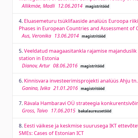
Allikmäe, Madli
12.06.2014
magistritööd
4.
Eluasemeturu tsüklifaaside analüüs Euroopa riikid
Phases in European Countries and Assessment of Cy
Aus, Veronika
13.06.2014
magistritööd
5.
Veeldatud maagaasitankla rajamise majanduslik an
station in Estonia
Dianov, Artur
08.06.2016
magistritööd
6.
Kinnisvara investeerimisprojekti analüüs Ahju tn. 
Ganina, Ivika
21.01.2016
magistritööd
7.
Rävala Hambaravi OÜ strateegia konkurentsivõim
Gross, Taivo
17.06.2015
bakalaureusetööd
8.
Eesti väikese ja keskmise suurusega IKT ettevõt
SMEs: Cases of Estonian ICT