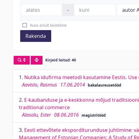
-
Kuva ainult täistekste
Rakenda
Kirjeid leitud: 40
1.
Nutika idufirma meetodi kasutamine Eestis. Use 
Aavisto, Rasmus
17.06.2014
bakalaureusetööd
2.
E-kaubanduse ja e-keskkonna mõjud traditsiooni
traditional commerce
Alasalu, Ester
08.06.2016
magistritööd
3.
Eesti ettevõtete eksporditurunduse juhtimine: v
Management of Estonian Companies: A Study of Re