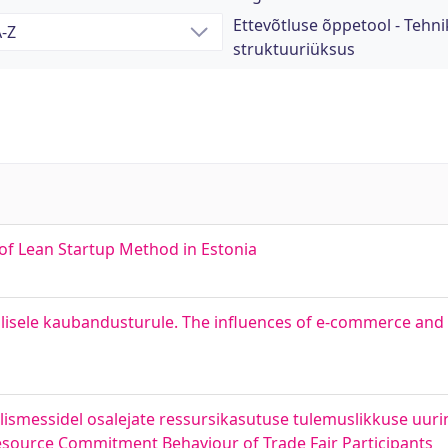
Ettevõtluse õppetool - Tehni
struktuuriüksus
of Lean Startup Method in Estonia
lisele kaubandusturule. The influences of e-commerce and
älismessidel osalejate ressursikasutuse tulemuslikkuse uur
source Commitment Behaviour of Trade Fair Participants