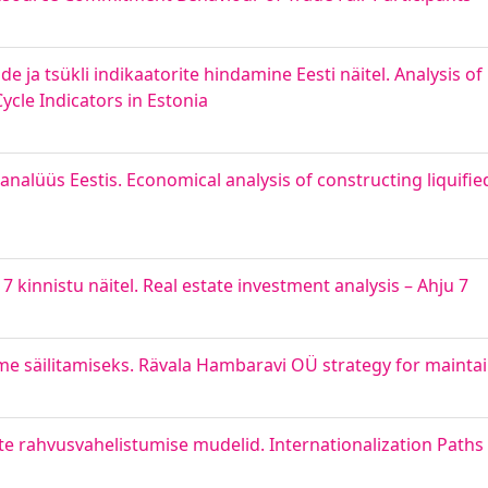
e ja tsükli indikaatorite hindamine Eesti näitel. Analysis o
cle Indicators in Estonia
alüüs Eestis. Economical analysis of constructing liquified 
7 kinnistu näitel. Real estate investment analysis – Ahju 7
e säilitamiseks. Rävala Hambaravi OÜ strategy for mainta
ete rahvusvahelistumise mudelid. Internationalization Path