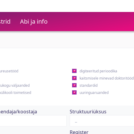
trid
Abi ja info
ureusetööd
digiteeritud perioodika
kaitsmisele minevad doktoritööd
ukogu väljaanded
standardid
ülikooli toimetised
uuringuaruanded
hendaja/koostaja
Struktuuriüksus
Register