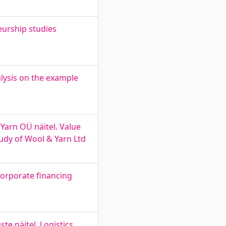
eurship studies
alysis on the example
Yarn OÜ näitel. Value
udy of Wool & Yarn Ltd
corporate financing
te näitel. Logistics