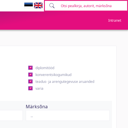
Intranet
diplomitööd
konverentsikogumikud
teadus- ja arengutegevuse aruanded
varia
Märksõna