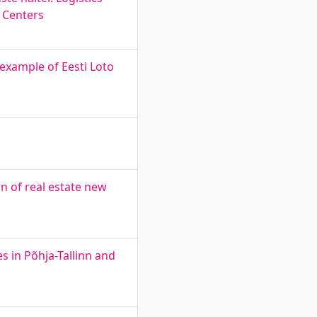
e Centers
 example of Eesti Loto
n of real estate new
 in Põhja-Tallinn and