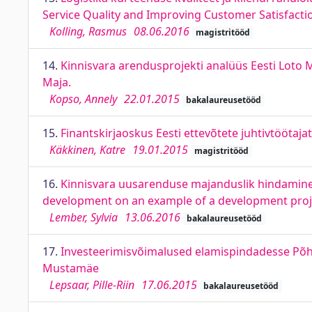
Service Quality and Improving Customer Satisfactio
Kolling, Rasmus
08.06.2016
magistritööd
14.
Kinnisvara arendusprojekti analüüs Eesti Loto M
Maja.
Kopso, Annely
22.01.2015
bakalaureusetööd
15.
Finantskirjaoskus Eesti ettevõtete juhtivtöötaja
Käkkinen, Katre
19.01.2015
magistritööd
16.
Kinnisvara uusarenduse majanduslik hindamine a
development on an example of a development projec
Lember, Sylvia
13.06.2016
bakalaureusetööd
17.
Investeerimisvõimalused elamispindadesse Põhja
Mustamäe
Lepsaar, Pille-Riin
17.06.2015
bakalaureusetööd