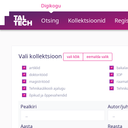
Digikogu
Otsing
Kollektsioonid
Regis
Vali kollektsioon
vali kõik
eemalda valik
artiklid
bakala
doktoritööd
IOP
magistritööd
raamat
Tehnikaülikooli ajalugu
Tehnika
õpikud ja õppevahendid
Pealkiri
Autor/ju
Aasta
Reasta