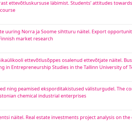
rast ettevõtluskursuse läbimist. Students’ attitudes towar
 course
e uuring Norra ja Soome sihtturu näitel. Export opportunit
innish market research
ikaülikooli ettevõtlusõppes osalenud ettevõtjate näitel. Bu
g in Entrepreneurship Studies in the Tallinn University of 
sed ning peamised eksporditakistused välisturgudel. The c
stonian chemical industrial enterprises
tsi näitel. Real estate investments project analysis on th