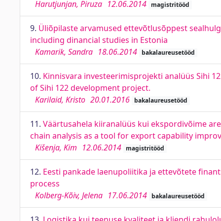
Harutjunjan, Piruza
12.06.2014
magistritööd
9.
Üliõpilaste arvamused ettevõtlusõppest sealhulg
including dinancial studies in Estonia
Kamarik, Sandra
18.06.2014
bakalaureusetööd
10.
Kinnisvara investeerimisprojekti analüüs Sihi 1
of Sihi 122 development project.
Karilaid, Kristo
20.01.2016
bakalaureusetööd
11.
Väärtusahela kiiranalüüs kui ekspordivõime are
chain analysis as a tool for export capability imp
Kišenja, Kim
12.06.2014
magistritööd
12.
Eesti pankade laenupoliitika ja ettevõtete fina
process
Kolberg-Kõiv, Jelena
17.06.2014
bakalaureusetööd
13.
Logistika kui teenuse kvaliteet ja kliendi rahul