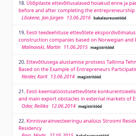
18.
Üliõpilaste ettevõtlusalased hoiakud enne ja pä
before and after completing the entrepreneurship
Lõokene, Jan Jürgen
13.06.2016
bakalaureusetööd
19.
Eesti teedeehituse ettevõtete ekspordivõimalust
construction companies based on Norwegian and F
Malinovski, Martin
11.06.2015
magistritööd
20.
Ettevõtlusega alustamise protsess Tallinna Tehn
Based on the Example of Entrepreneurs Participatin
Neider, Karit
13.06.2014
magistritööd
21.
Eesti keemiatööstusettevõtete konkurentsieeli
and main export obstacles in external markets of E
Odar, Reilika
12.06.2014
magistritööd
22.
Kinnisvarainvesteeringu analüüs Stroomi Residen
Residency
Pajo, Madis
27.05.2015
bakalaureusetööd