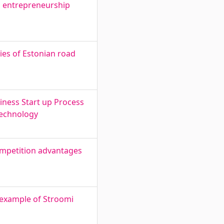
ds entrepreneurship
ies of Estonian road
siness Start up Process
Technology
ompetition advantages
e example of Stroomi