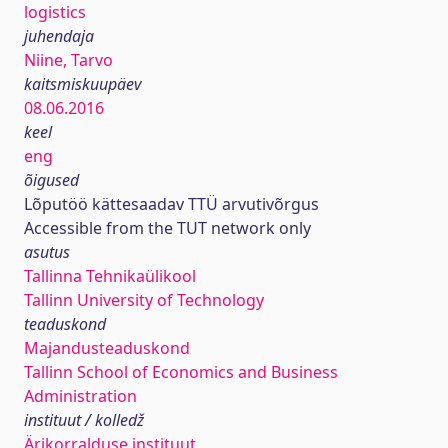
logistics
juhendaja
Niine, Tarvo
kaitsmiskuupäev
08.06.2016
keel
eng
õigused
Lõputöö kättesaadav TTÜ arvutivõrgus
Accessible from the TUT network only
asutus
Tallinna Tehnikaülikool
Tallinn University of Technology
teaduskond
Majandusteaduskond
Tallinn School of Economics and Business
Administration
instituut / kolledž
Ärikorralduse instituut