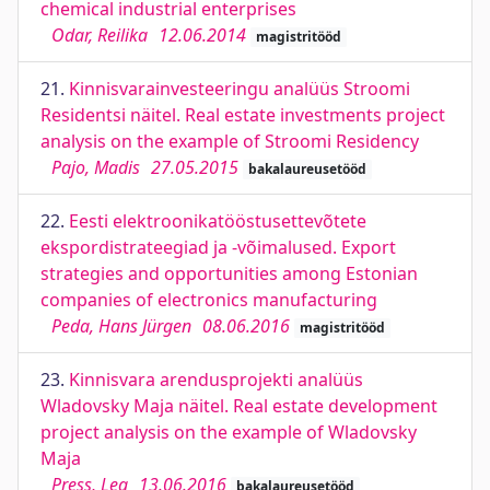
chemical industrial enterprises
Odar, Reilika
12.06.2014
magistritööd
21.
Kinnisvarainvesteeringu analüüs Stroomi
Residentsi näitel. Real estate investments project
analysis on the example of Stroomi Residency
Pajo, Madis
27.05.2015
bakalaureusetööd
22.
Eesti elektroonikatööstusettevõtete
ekspordistrateegiad ja -võimalused. Export
strategies and opportunities among Estonian
companies of electronics manufacturing
Peda, Hans Jürgen
08.06.2016
magistritööd
23.
Kinnisvara arendusprojekti analüüs
Wladovsky Maja näitel. Real estate development
project analysis on the example of Wladovsky
Maja
Press, Lea
13.06.2016
bakalaureusetööd