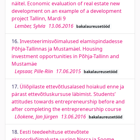
näitel. Economic evaluation of real estate new
development on an example of a development
project Tallinn, Mardi 9
Lember, Sylvia
13.06.2016
bakalaureusetööd
16.
Investeerimisvõimalused elamispindadesse
Põhja-Tallinnas ja Mustamäel. Housing
investment opportunities in Põhja-Tallinn and
Mustamäe
Lepsaar, Pille-Riin
17.06.2015
bakalaureusetööd
17.
Üliõpilaste ettevõtlusalased hoiakud enne ja
pärast ettevõtluskursuse läbimist. Students’
attitudes towards entrepreneurship before and
after completing the entrepreneurship course
Lõokene, Jan Jürgen
13.06.2016
bakalaureusetööd
18.
Eesti teedeehituse ettevõtete
ekspordivõimaluste uuring Norra ja Soome