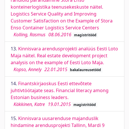
rahulolu parandamine Stora Enso
konteinerlogistika teenusekeskuste näitel.
Logistics Service Quality and Improving
Customer Satisfaction on the Example of Stora
Enso Container Logistics Service Centers
Kolling, Rasmus
08.06.2016
magistritööd
13.
Kinnisvara arendusprojekti analüüs Eesti Loto
Maja näitel. Real estate development project
analysis on the example of Eesti Loto Maja.
Kopso, Annely
22.01.2015
bakalaureusetööd
14.
Finantskirjaoskus Eesti ettevõtete
juhtivtöötajate seas. Financial literacy among
Estonian business leaders.
Käkkinen, Katre
19.01.2015
magistritööd
15.
Kinnisvara uusarenduse majanduslik
hindamine arendusprojekti Tallinn, Mardi 9