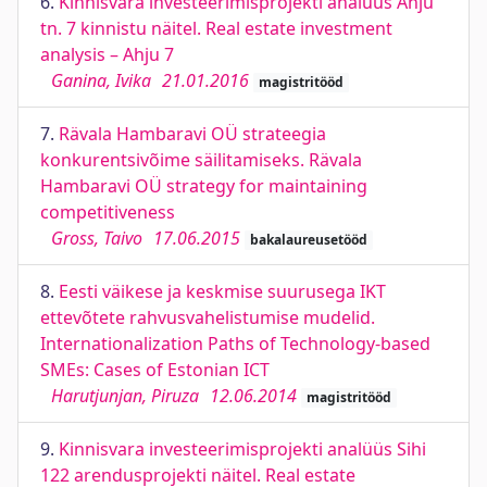
6.
Kinnisvara investeerimisprojekti analüüs Ahju
tn. 7 kinnistu näitel. Real estate investment
analysis – Ahju 7
Ganina, Ivika
21.01.2016
magistritööd
7.
Rävala Hambaravi OÜ strateegia
konkurentsivõime säilitamiseks. Rävala
Hambaravi OÜ strategy for maintaining
competitiveness
Gross, Taivo
17.06.2015
bakalaureusetööd
8.
Eesti väikese ja keskmise suurusega IKT
ettevõtete rahvusvahelistumise mudelid.
Internationalization Paths of Technology-based
SMEs: Cases of Estonian ICT
Harutjunjan, Piruza
12.06.2014
magistritööd
9.
Kinnisvara investeerimisprojekti analüüs Sihi
122 arendusprojekti näitel. Real estate