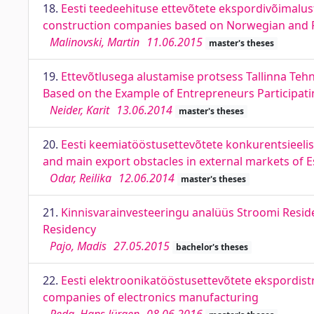
18.
Eesti teedeehituse ettevõtete ekspordivõimalust
construction companies based on Norwegian and F
Malinovski, Martin
11.06.2015
master's theses
19.
Ettevõtlusega alustamise protsess Tallinna Tehn
Based on the Example of Entrepreneurs Participatin
Neider, Karit
13.06.2014
master's theses
20.
Eesti keemiatööstusettevõtete konkurentsieeli
and main export obstacles in external markets of E
Odar, Reilika
12.06.2014
master's theses
21.
Kinnisvarainvesteeringu analüüs Stroomi Residen
Residency
Pajo, Madis
27.05.2015
bachelor's theses
22.
Eesti elektroonikatööstusettevõtete ekspordist
companies of electronics manufacturing