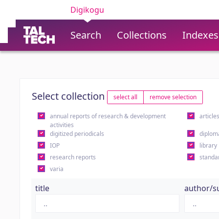
Digikogu
Search
Collections
Indexes
Select collection
select all
remove selection
annual reports of research & development
article
activities
digitized periodicals
diplom
IOP
library
research reports
standa
varia
title
author/s