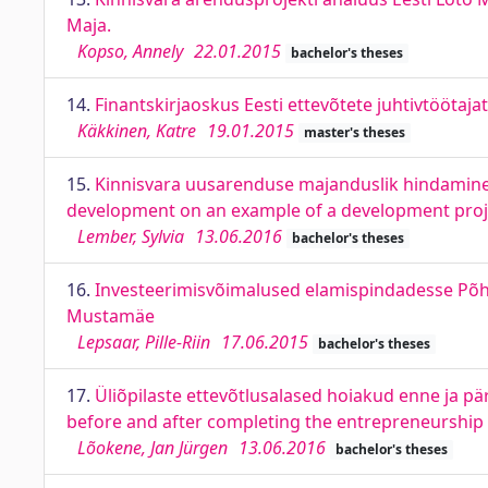
Maja.
Kopso, Annely
22.01.2015
bachelor's theses
14.
Finantskirjaoskus Eesti ettevõtete juhtivtöötaja
Käkkinen, Katre
19.01.2015
master's theses
15.
Kinnisvara uusarenduse majanduslik hindamine a
development on an example of a development projec
Lember, Sylvia
13.06.2016
bachelor's theses
16.
Investeerimisvõimalused elamispindadesse Põhja
Mustamäe
Lepsaar, Pille-Riin
17.06.2015
bachelor's theses
17.
Üliõpilaste ettevõtlusalased hoiakud enne ja pä
before and after completing the entrepreneurship
Lõokene, Jan Jürgen
13.06.2016
bachelor's theses