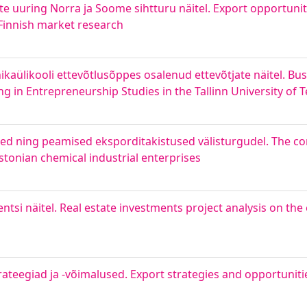
e uuring Norra ja Soome sihtturu näitel. Export opportunit
innish market research
ikaülikooli ettevõtlusõppes osalenud ettevõtjate näitel. Bu
g in Entrepreneurship Studies in the Tallinn University of 
sed ning peamised eksporditakistused välisturgudel. The c
stonian chemical industrial enterprises
tsi näitel. Real estate investments project analysis on th
rateegiad ja -võimalused. Export strategies and opportuni