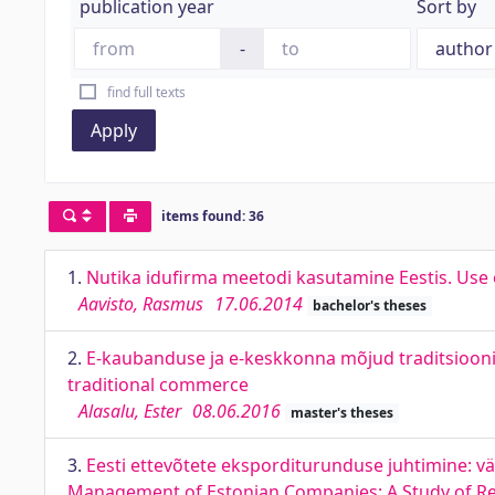
publication year
Sort by
-
find full texts
Apply
items found: 36
1.
Nutika idufirma meetodi kasutamine Eestis. Use 
Aavisto, Rasmus
17.06.2014
bachelor's theses
2.
E-kaubanduse ja e-keskkonna mõjud traditsiooni
traditional commerce
Alasalu, Ester
08.06.2016
master's theses
3.
Eesti ettevõtete eksporditurunduse juhtimine: v
Management of Estonian Companies: A Study of Re