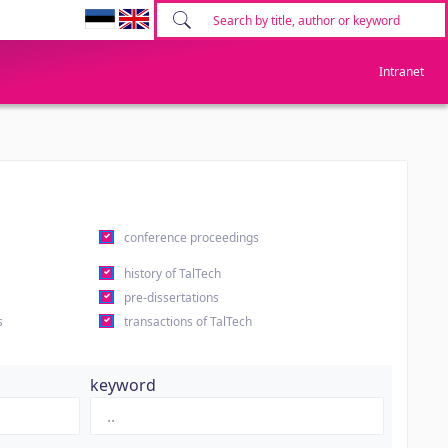
Intranet
conference proceedings
history of TalTech
pre-dissertations
s
transactions of TalTech
keyword