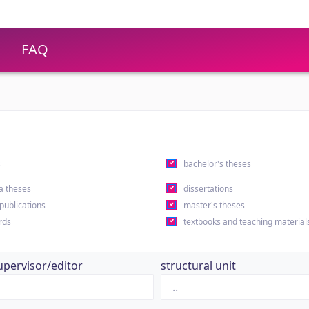
FAQ
s
bachelor's theses
a theses
dissertations
 publications
master's theses
rds
textbooks and teaching material
upervisor/editor
structural unit