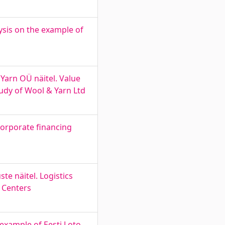
lysis on the example of
Yarn OÜ näitel. Value
udy of Wool & Yarn Ltd
corporate financing
te näitel. Logistics
e Centers
 example of Eesti Loto