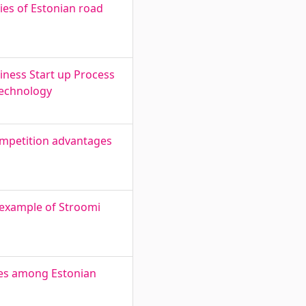
ies of Estonian road
siness Start up Process
Technology
ompetition advantages
e example of Stroomi
ties among Estonian