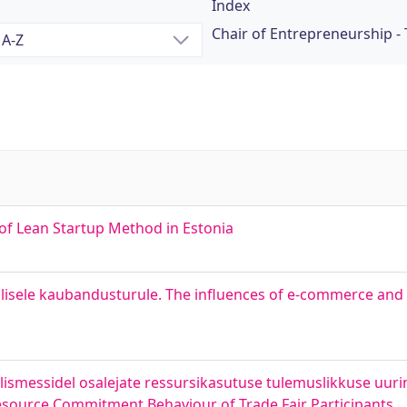
Index
Chair of Entrepreneurship - 
of Lean Startup Method in Estonia
lisele kaubandusturule. The influences of e-commerce and
älismessidel osalejate ressursikasutuse tulemuslikkuse uur
source Commitment Behaviour of Trade Fair Participants