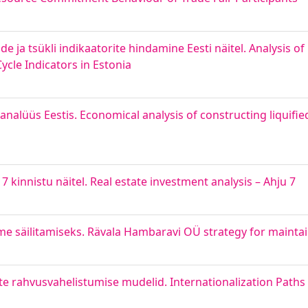
e ja tsükli indikaatorite hindamine Eesti näitel. Analysis o
cle Indicators in Estonia
alüüs Eestis. Economical analysis of constructing liquified 
7 kinnistu näitel. Real estate investment analysis – Ahju 7
e säilitamiseks. Rävala Hambaravi OÜ strategy for mainta
ete rahvusvahelistumise mudelid. Internationalization Path