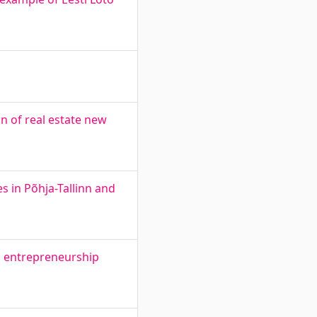
n of real estate new
 in Põhja-Tallinn and
ds entrepreneurship