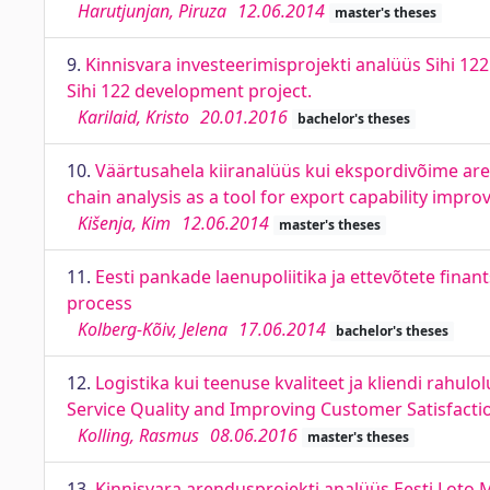
Harutjunjan, Piruza
12.06.2014
master's theses
9.
Kinnisvara investeerimisprojekti analüüs Sihi 122
Sihi 122 development project.
Karilaid, Kristo
20.01.2016
bachelor's theses
10.
Väärtusahela kiiranalüüs kui ekspordivõime are
chain analysis as a tool for export capability imp
Kišenja, Kim
12.06.2014
master's theses
11.
Eesti pankade laenupoliitika ja ettevõtete fina
process
Kolberg-Kõiv, Jelena
17.06.2014
bachelor's theses
12.
Logistika kui teenuse kvaliteet ja kliendi rahul
Service Quality and Improving Customer Satisfactio
Kolling, Rasmus
08.06.2016
master's theses
13.
Kinnisvara arendusprojekti analüüs Eesti Loto M