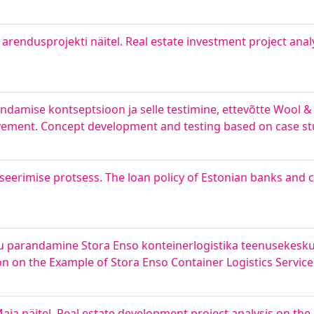
 arendusprojekti näitel. Real estate investment project ana
ndamise kontseptsioon ja selle testimine, ettevõtte Wool & 
rovement. Concept development and testing based on case st
ntseerimise protsess. The loan policy of Estonian banks and 
olu parandamine Stora Enso konteinerlogistika teenusekeskus
n on the Example of Stora Enso Container Logistics Servic
aja näitel. Real estate development project analysis on the