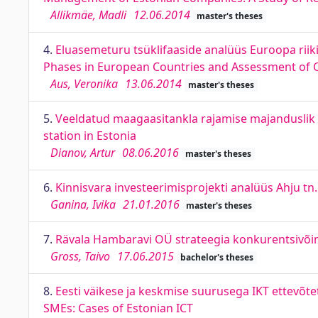
Allikmäe, Madli
12.06.2014
master's theses
4.
Eluasemeturu tsüklifaaside analüüs Euroopa riikid
Phases in European Countries and Assessment of Cy
Aus, Veronika
13.06.2014
master's theses
5.
Veeldatud maagaasitankla rajamise majanduslik an
station in Estonia
Dianov, Artur
08.06.2016
master's theses
6.
Kinnisvara investeerimisprojekti analüüs Ahju tn. 
Ganina, Ivika
21.01.2016
master's theses
7.
Rävala Hambaravi OÜ strateegia konkurentsivõim
Gross, Taivo
17.06.2015
bachelor's theses
8.
Eesti väikese ja keskmise suurusega IKT ettevõt
SMEs: Cases of Estonian ICT