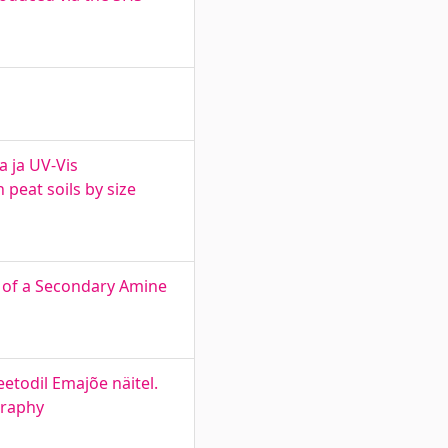
 ja UV-Vis
peat soils by size
n of a Secondary Amine
etodil Emajõe näitel.
graphy