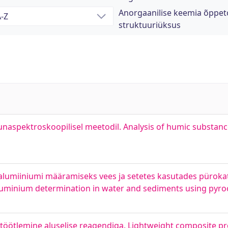
Anorgaanilise keemia õppeto
struktuuriüksus
unaspektroskoopilisel meetodil. Analysis of humic substanc
lumiiniumi määramiseks vees ja setetes kasutades pürokate
uminium determination in water and sediments using pyroc
töötlemine aluselise reagendiga. Lightweight composite pr