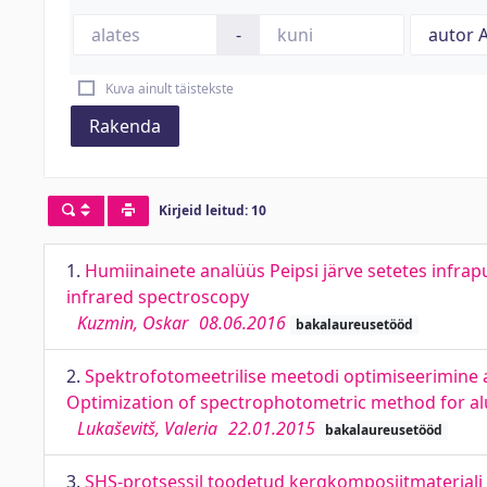
-
Kuva ainult täistekste
Rakenda
Kirjeid leitud: 10
1.
Humiinainete analüüs Peipsi järve setetes infrap
infrared spectroscopy
Kuzmin, Oskar
08.06.2016
bakalaureusetööd
2.
Spektrofotomeetrilise meetodi optimiseerimine a
Optimization of spectrophotometric method for al
Lukaševitš, Valeria
22.01.2015
bakalaureusetööd
3.
SHS-protsessil toodetud kergkomposiitmaterjali 