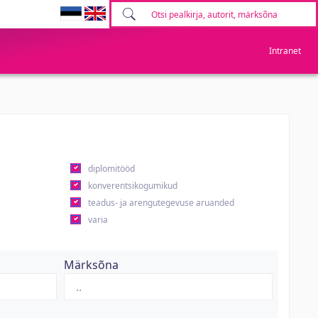
Intranet
diplomitööd
konverentsikogumikud
teadus- ja arengutegevuse aruanded
varia
Märksõna