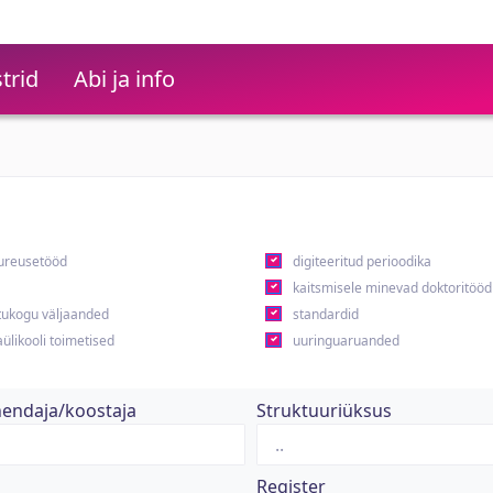
trid
Abi ja info
ureusetööd
digiteeritud perioodika
kaitsmisele minevad doktoritööd
ukogu väljaanded
standardid
ülikooli toimetised
uuringuaruanded
hendaja/koostaja
Struktuuriüksus
Register