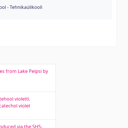
ol - Tehnikaülikooli
es from Lake Peipsi by
hool violetti.
atechol violet
oduced via the SHS-