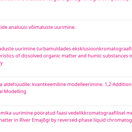
tide analüüsi võimaluste uurimine.
maduste uurimine turbamuldades eksklusioonkromatograafia
istics of dissolved organic matter and humic substances in 
py
ta aldehüüdile: kvantkeemiline modelleerimine. 1,2-Additio
l Modelling
mika uurimine pööratud faasi vedelikkromatograafilisel me
 matter in River Emajõgi by reversed-phase liquid chromato