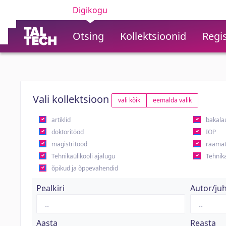
Digikogu
Otsing
Kollektsioonid
Regis
Vali kollektsioon
vali kõik
eemalda valik
artiklid
bakala
doktoritööd
IOP
magistritööd
raamat
Tehnikaülikooli ajalugu
Tehnika
õpikud ja õppevahendid
Pealkiri
Autor/ju
Aasta
Reasta