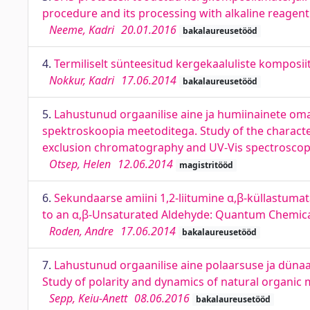
procedure and its processing with alkaline reagent
Neeme, Kadri
20.01.2016
bakalaureusetööd
4.
Termiliselt sünteesitud kergekaaluliste komposii
Nokkur, Kadri
17.06.2014
bakalaureusetööd
5.
Lahustunud orgaanilise aine ja humiinainete o
spektroskoopia meetoditega. Study of the character
exclusion chromatography and UV-Vis spectrosco
Otsep, Helen
12.06.2014
magistritööd
6.
Sekundaarse amiini 1,2-liitumine α,β-küllastuma
to an α,β-Unsaturated Aldehyde: Quantum Chemica
Roden, Andre
17.06.2014
bakalaureusetööd
7.
Lahustunud orgaanilise aine polaarsuse ja dünaa
Study of polarity and dynamics of natural organic
Sepp, Keiu-Anett
08.06.2016
bakalaureusetööd