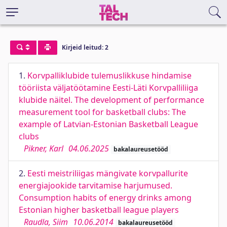
Kirjeid leitud: 2
1.
Korvpalliklubide tulemuslikkuse hindamise
tööriista väljatöötamine Eesti-Läti Korvpalliliiga
klubide näitel. The development of performance
measurement tool for basketball clubs: The
example of Latvian-Estonian Basketball League
clubs
Pikner, Karl
04.06.2025
bakalaureusetööd
2.
Eesti meistriliigas mängivate korvpallurite
energiajookide tarvitamise harjumused.
Consumption habits of energy drinks among
Estonian higher basketball league players
Raudla, Siim
10.06.2014
bakalaureusetööd