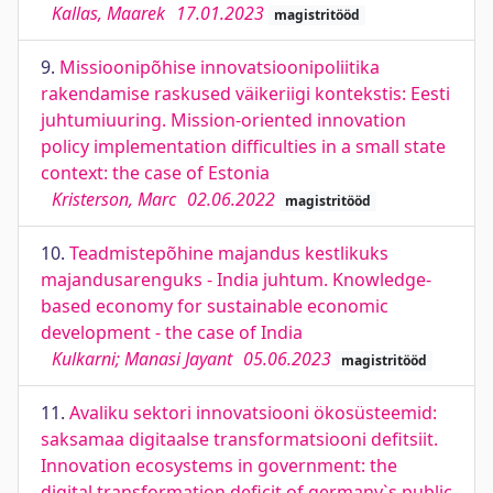
Kallas, Maarek
17.01.2023
magistritööd
9.
Missioonipõhise innovatsioonipoliitika
rakendamise raskused väikeriigi kontekstis: Eesti
juhtumiuuring. Mission-oriented innovation
policy implementation difficulties in a small state
context: the case of Estonia
Kristerson, Marc
02.06.2022
magistritööd
10.
Teadmistepõhine majandus kestlikuks
majandusarenguks - India juhtum. Knowledge-
based economy for sustainable economic
development - the case of India
Kulkarni; Manasi Jayant
05.06.2023
magistritööd
11.
Avaliku sektori innovatsiooni ökosüsteemid:
saksamaa digitaalse transformatsiooni defitsiit.
Innovation ecosystems in government: the
digital transformation deficit of germany`s public