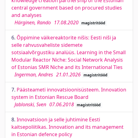
knowledge creation partnership of the Estonian
central government based on procured studies
and analyses
Härginen, Rando
17.08.2020
magistritööd
6.
Õppimine väikereaktorite nišis: Eesti niši ja
selle rahvusvaheliste sidemete
sotsiaalvõrgustiku analüüs. Learning in the Small
Modular Reactor Niche: Social Network Analysis
of Estonias SMR Niche and its International Ties
Ingerman, Andres
21.01.2026
magistritööd
7.
Päästeameti innovatsioonisüsteem. Innovation
system in Estonian Rescue Board
Jablonski, Sven
07.06.2018
magistritööd
8.
Innovatsioon ja selle juhtimine Eesti
kaitsepoliitikas. Innovation and its management
in Estonian defence policy