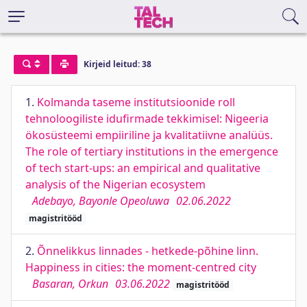
Kirjeid leitud: 38
1.
Kolmanda taseme institutsioonide roll
tehnoloogiliste idufirmade tekkimisel: Nigeeria
ökosüsteemi empiiriline ja kvalitatiivne analüüs.
The role of tertiary institutions in the emergence
of tech start-ups: an empirical and qualitative
analysis of the Nigerian ecosystem
Adebayo, Bayonle Opeoluwa
02.06.2022
magistritööd
2.
Õnnelikkus linnades - hetkede-põhine linn.
Happiness in cities: the moment-centred city
Basaran, Orkun
03.06.2022
magistritööd