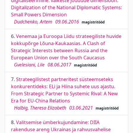
digitaliseerimine: väikeste jõudude dimensioon.
Digitalization of the National Diplomatic Systems:
Small Powers Dimension
Dudchenko, Artem
09.06.2016
magistritööd
6.
Venemaa ja Euroopa Liidu strateegiliste huvide
kokkupõrge Lõuna-Kaukaasias. A Clash of
Strategic Interests between Russia and the
European Union over the South Caucasus
Gvelesiani, Lile
08.06.2017
magistritööd
7.
Strateegilistest partneritest süsteemseteks
konkurentideks: ELi ja Hiina suhete uus ajastu.
From Strategic Partner to Systemic Rival: A New
Era for EU-China Relations
Halbig, Theresa Elizabeth
03.06.2021
magistritööd
8.
Valitsemise ümberkujundamine: DIIA
rakenduse areng Ukrainas ja rahvusvahelise