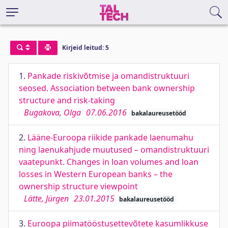
Kirjeid leitud: 5
1.
Pankade riskivõtmise ja omandistruktuuri
seosed. Association between bank ownership
structure and risk-taking
Bugakova, Olga
07.06.2016
bakalaureusetööd
2.
Lääne-Euroopa riikide pankade laenumahu
ning laenukahjude muutused – omandistruktuuri
vaatepunkt. Changes in loan volumes and loan
losses in Western European banks – the
ownership structure viewpoint
Lätte, Jürgen
23.01.2015
bakalaureusetööd
3.
Euroopa piimatööstusettevõtete kasumlikkuse