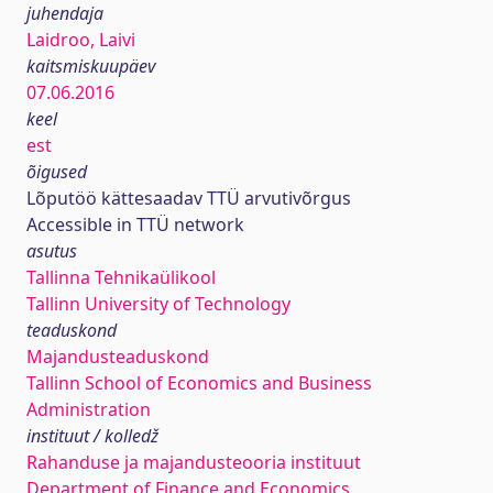
juhendaja
Laidroo, Laivi
kaitsmiskuupäev
07.06.2016
keel
est
õigused
Lõputöö kättesaadav TTÜ arvutivõrgus
Accessible in TTÜ network
asutus
Tallinna Tehnikaülikool
Tallinn University of Technology
teaduskond
Majandusteaduskond
Tallinn School of Economics and Business
Administration
instituut / kolledž
Rahanduse ja majandusteooria instituut
Department of Finance and Economics