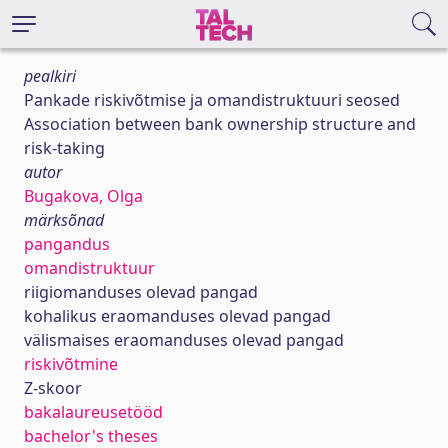
pealkiri
Pankade riskivõtmise ja omandistruktuuri seosed
Association between bank ownership structure and
risk-taking
autor
Bugakova, Olga
märksõnad
pangandus
omandistruktuur
riigiomanduses olevad pangad
kohalikus eraomanduses olevad pangad
välismaises eraomanduses olevad pangad
riskivõtmine
Z-skoor
bakalaureusetööd
bachelor's theses