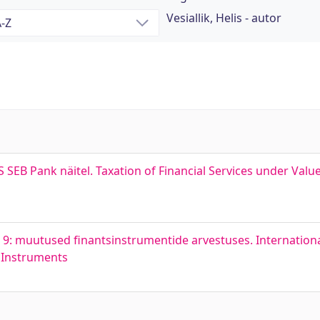
Vesiallik, Helis - autor
EB Pank näitel. Taxation of Financial Services under Valu
9: muutused finantsinstrumentide arvestuses. Internationa
l Instruments