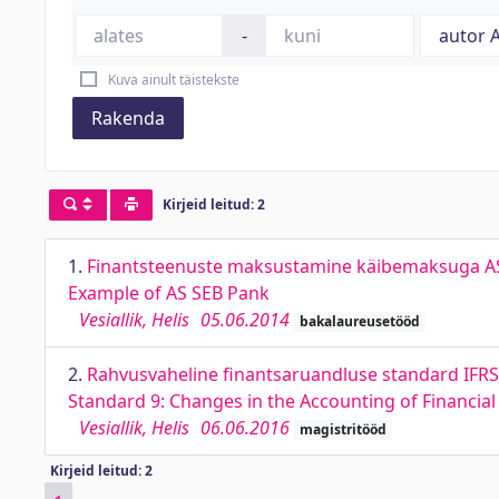
-
Kuva ainult täistekste
Rakenda
Kirjeid leitud: 2
1.
Finantsteenuste maksustamine käibemaksuga AS S
Example of AS SEB Pank
Vesiallik, Helis
05.06.2014
bakalaureusetööd
2.
Rahvusvaheline finantsaruandluse standard IFRS 
Standard 9: Changes in the Accounting of Financia
Vesiallik, Helis
06.06.2016
magistritööd
Kirjeid leitud: 2