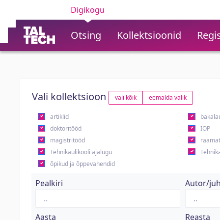
Digikogu
Otsing
Kollektsioonid
Regis
Vali kollektsioon
vali kõik
eemalda valik
artiklid
bakala
doktoritööd
IOP
magistritööd
raamat
Tehnikaülikooli ajalugu
Tehnika
õpikud ja õppevahendid
Pealkiri
Autor/ju
Aasta
Reasta