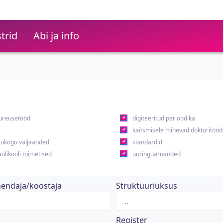
trid
Abi ja info
ureusetööd
digiteeritud perioodika
kaitsmisele minevad doktoritööd
ukogu väljaanded
standardid
ülikooli toimetised
uuringuaruanded
hendaja/koostaja
Struktuuriüksus
Register