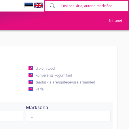
Intranet
diplomitööd
konverentsikogumikud
teadus- ja arengutegevuse aruanded
varia
Märksõna