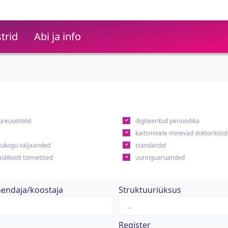
trid
Abi ja info
ureusetööd
digiteeritud perioodika
kaitsmisele minevad doktoritööd
ukogu väljaanded
standardid
ülikooli toimetised
uuringuaruanded
hendaja/koostaja
Struktuuriüksus
Register