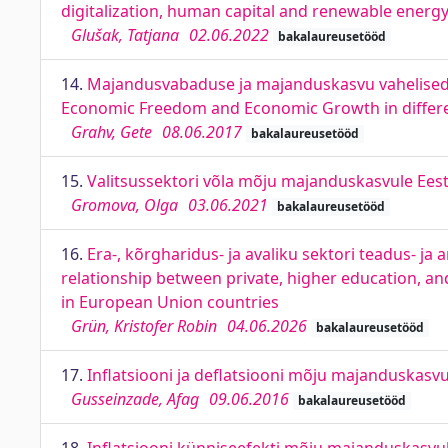
digitalization, human capital and renewable energ
Glušak, Tatjana
02.06.2022
bakalaureusetööd
14.
Majandusvabaduse ja majanduskasvu vahelised 
Economic Freedom and Economic Growth in diffe
Grahv, Gete
08.06.2017
bakalaureusetööd
15.
Valitsussektori võla mõju majanduskasvule Eest
Gromova, Olga
03.06.2021
bakalaureusetööd
16.
Era-, kõrgharidus- ja avaliku sektori teadus- j
relationship between private, higher education, 
in European Union countries
Grün, Kristofer Robin
04.06.2026
bakalaureusetööd
17.
Inflatsiooni ja deflatsiooni mõju majanduskasv
Gusseinzade, Afag
09.06.2016
bakalaureusetööd