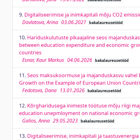
9.
Digitaliseerimise ja inimkapitali mõju CO2 emiss
Dovlatova, Arina
03.06.2021
bakalaureusetööd
10.
Hariduskulutuste pikaajaline seos majanduskasv
between education expenditure and economic growt
countries
Esnar, Kaur Markus
04.06.2026
bakalaureusetööd
11.
Seos maksukoormuse ja majanduskasvu vahel Eu
Growth on the Example of European Union Countr
Fedotova, Dana
13.01.2026
bakalaureusetööd
12.
Kõrgharidusega inimeste töötuse mõju riigi maj
education unepmloyment on national economic gr
Galios, Anna
29.05.2023
bakalaureusetööd
13.
Digitaliseerimise, inimkapitali ja taastuvenergi