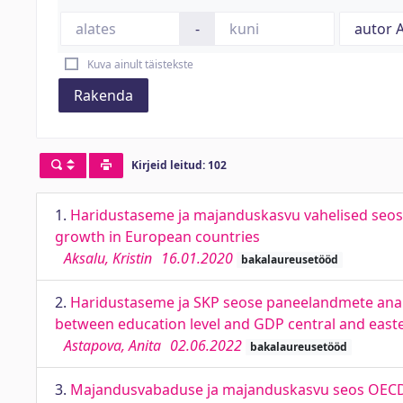
-
Kuva ainult täistekste
Rakenda
Kirjeid leitud: 102
1.
Haridustaseme ja majanduskasvu vahelised seose
growth in European countries
Aksalu, Kristin
16.01.2020
bakalaureusetööd
2.
Haridustaseme ja SKP seose paneelandmete analüüs
between education level and GDP central and east
Astapova, Anita
02.06.2022
bakalaureusetööd
3.
Majandusvabaduse ja majanduskasvu seos OECD 