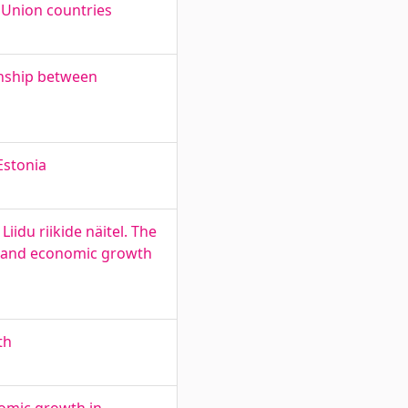
 Union countries
onship between
Estonia
idu riikide näitel. The
t and economic growth
th