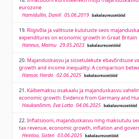
18.
Inflatsiooni künniseefekti mõju majanduskasvul
eurozone
Hamidullin, Daniil
05.06.2019
bakalaureusetööd
19.
Riigivõla ja valitsuse kulutuste seos majandus
expenditures on economic growth in Great Britain
Hannus, Maimu
29.05.2023
bakalaureusetööd
20.
Majanduskasvu ja sissetulekute ebavõrdsuse va
growth and income inequality: A comparison betwe
Hansar, Hardo
02.06.2025
bakalaureusetööd
21.
Käibemaksu osakaalu ja majanduskasvu vaheline
economic growth: Evidence from Germany and Hu
Haukanõmm, Eva Lotta
04.06.2025
bakalaureusetööd
22.
Inflatsiooni, majanduskasvu ning maksutulu seos
tax revenue, economic growth, inflation and govern
Heinloo, Sixten
03.06.2025
bakalaureusetööd