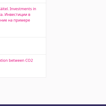
äitel. Investments in
nia. Инвестиции в
ение на примере
lation between CO2