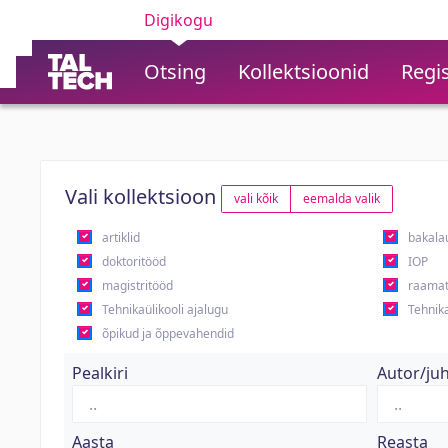
Digikogu
Otsing
Kollektsioonid
Regis
Vali kollektsioon
vali kõik
eemalda valik
artiklid
bakala
doktoritööd
IOP
magistritööd
raamat
Tehnikaülikooli ajalugu
Tehnika
õpikud ja õppevahendid
Pealkiri
Autor/ju
Aasta
Reasta