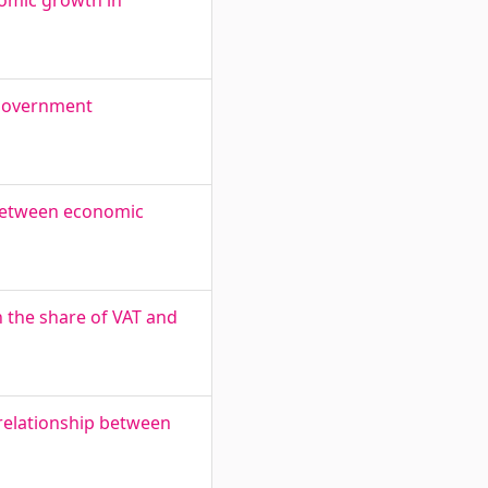
nomic growth in
d government
 between economic
 the share of VAT and
 relationship between