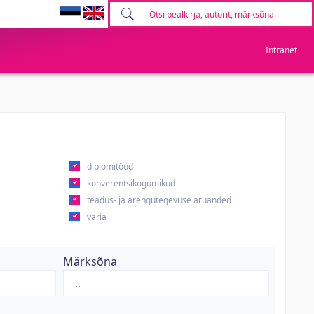
Intranet
diplomitööd
konverentsikogumikud
teadus- ja arengutegevuse aruanded
varia
Märksõna