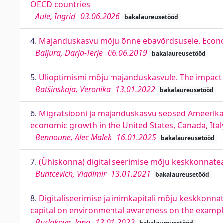
OECD countries
Aule, Ingrid
03.06.2026
bakalaureusetööd
4.
Majanduskasvu mõju õnne ebavõrdsusele. Econo
Baljura, Darja-Terje
06.06.2019
bakalaureusetööd
5.
Ülioptimismi mõju majanduskasvule. The impact
Batšinskaja, Veronika
13.01.2022
bakalaureusetööd
6.
Migratsiooni ja majanduskasvu seosed Ameerika 
economic growth in the United States, Canada, Ita
Bennoune, Alec Malek
16.01.2025
bakalaureusetööd
7.
(Ühiskonna) digitaliseerimise mõju keskkonnatea
Buntcevich, Vladimir
13.01.2021
bakalaureusetööd
8.
Digitaliseerimise ja inimkapitali mõju keskkonnat
capital on environmental awareness on the exampl
Burlakova, Jana
13.01.2022
bakalaureusetööd