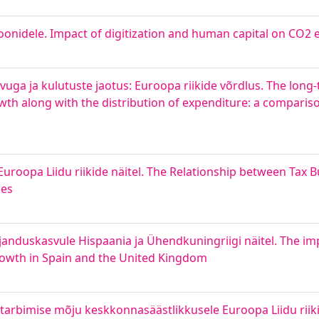
ioonidele. Impact of digitization and human capital on CO2
uga ja kulutuste jaotus: Euroopa riikide võrdlus. The long-
h along with the distribution of expenditure: a comparis
roopa Liidu riikide näitel. The Relationship between Tax
ies
anduskasvule Hispaania ja Ühendkuningriigi näitel. The im
owth in Spain and the United Kingdom
a tarbimise mõju keskkonnasäästlikkusele Euroopa Liidu riiki