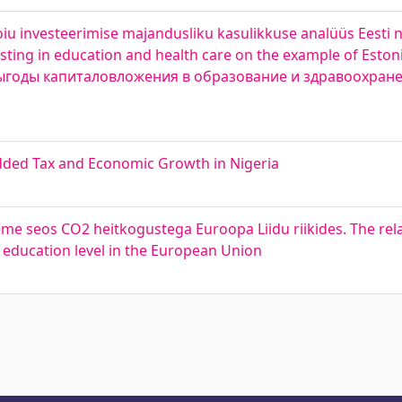
oiu investeerimise majandusliku kasulikkuse analüüs Eesti n
esting in education and health care on the example of Esto
выгоды капиталовложения в образование и здравоохран
dded Tax and Economic Growth in Nigeria
eme seos CO2 heitkogustega Euroopa Liidu riikides. The re
 education level in the European Union