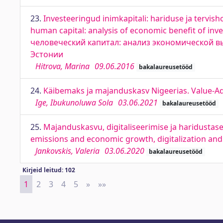
23.
Investeeringud inimkapitali: hariduse ja tervish
human capital: analysis of economic benefit of inv
человеческий капитал: анализ экономической 
Эстонии
Hitrova, Marina
09.06.2016
bakalaureusetööd
24.
Käibemaks ja majanduskasv Nigeerias. Value-A
Ige, Ibukunoluwa Sola
03.06.2021
bakalaureusetööd
25.
Majanduskasvu, digitaliseerimise ja haridustas
emissions and economic growth, digitalization and
Jankovskis, Valeria
03.06.2020
bakalaureusetööd
Kirjeid leitud: 102
1
2
3
4
5
»
Next
»»
Last