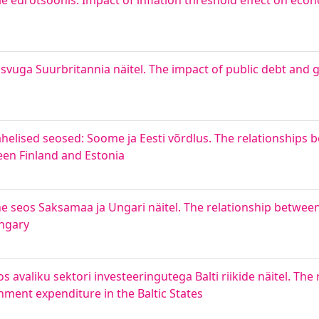
e eurotsoonis. Impact of inflation threshold effect on eco
kasvuga Suurbritannia näitel. The impact of public debt an
helised seosed: Soome ja Eesti võrdlus. The relationships
en Finland and Estonia
 seos Saksamaa ja Ungari näitel. The relationship between
ngary
 avaliku sektori investeeringutega Balti riikide näitel. The
ment expenditure in the Baltic States