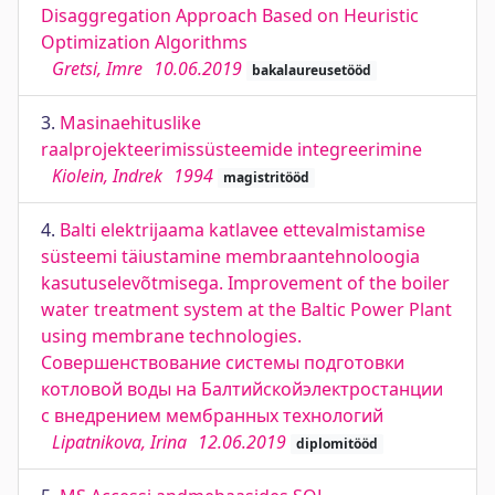
Disaggregation Approach Based on Heuristic
Optimization Algorithms
Gretsi, Imre
10.06.2019
bakalaureusetööd
3.
Masinaehituslike
raalprojekteerimissüsteemide integreerimine
Kiolein, Indrek
1994
magistritööd
4.
Balti elektrijaama katlavee ettevalmistamise
süsteemi täiustamine membraantehnoloogia
kasutuselevõtmisega. Improvement of the boiler
water treatment system at the Baltic Power Plant
using membrane technologies.
Совершенствование системы подготовки
котловой воды на Балтийскойэлектростанции
с внедрением мембранных технологий
Lipatnikova, Irina
12.06.2019
diplomitööd