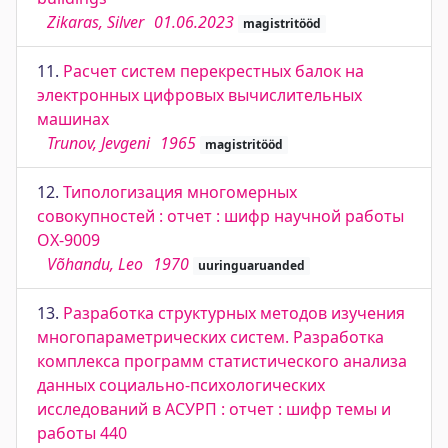
Zikaras, Silver
01.06.2023
magistritööd
11.
Расчет систем перекрестных балок на
электронных цифровых вычислительных
машинах
Trunov, Jevgeni
1965
magistritööd
12.
Типологизация многомерных
совокупностей : отчет : шифр научной работы
ОХ-9009
Võhandu, Leo
1970
uuringuaruanded
13.
Разработка структурных методов изучения
многопараметрических систем. Разработка
комплекса программ статистического анализа
данных социально-психологических
исследований в АСУРП : отчет : шифр темы и
работы 440