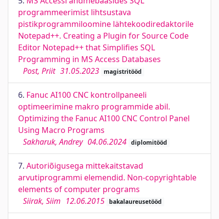
5.
MS Accessi andmebaasides SQL
programmeerimist lihtsustava
pistikprogrammiloomine lähtekoodiredaktorile
Notepad++. Creating a Plugin for Source Code
Editor Notepad++ that Simplifies SQL
Programming in MS Access Databases
Post, Priit
31.05.2023
magistritööd
6.
Fanuc AI100 CNC kontrollpaneeli
optimeerimine makro programmide abil.
Optimizing the Fanuc AI100 CNC Control Panel
Using Macro Programs
Sakharuk, Andrey
04.06.2024
diplomitööd
7.
Autoriõigusega mittekaitstavad
arvutiprogrammi elemendid. Non-copyrightable
elements of computer programs
Siirak, Siim
12.06.2015
bakalaureusetööd