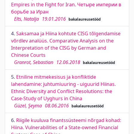
Empires in the Fight for Iran. Четыре империи в
борьбе за Иран
Elts, Natalja
19.01.2016
bakalaureusetööd
4.
Saksamaa ja Hiina kohtute CISG tõlgendamise
võrdlev analüüs. Comparative Analysis on the
Interpretation of the CISG by German and
Chinese Courts
Granrot, Sebastian
12.06.2018
bakalaureusetööd
5.
Etniline mitmekesisus ja konfliktide
lahendamine: juhtumiuuring - uiguurid Hiinas.
Ethnic Diversity and Conflict Resolutions: the
Case-Study of Uyghurs in China
Güzel, Şeyma
08.06.2016
bakalaureusetööd
6.
Riigile kuuluva finantssüsteemi nõrgad kohad:
Hiina. Vulnerabilities of a State-owned Financial