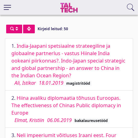
Kirjeid leitud: 50
1.
India-Jaapani spetsiaalne strateegiline ja
globaalne partnerlus - vastus Hiinale India
ookeani piirkonnas?. Indo-Japan special strategic
and global partnership - an answer to China in
the Indian Ocean Region?
Ali, Istikar
18.01.2019
magistritööd
2.
Hiina avaliku diplomaatia tõhusus Euroopas.
The effectiveness of Chinas Public diplomacy in
Europe
Elmat, Kristiin
06.06.2019
bakalaureusetööd
3.
Neli impeeriumit võitluses Iraani eest. Four