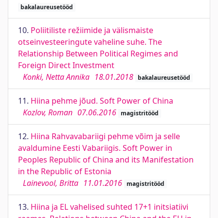
bakalaureusetööd
10.
Poliitiliste režiimide ja välismaiste
otseinvesteeringute vaheline suhe. The
Relationship Between Political Regimes and
Foreign Direct Investment
Konki, Netta Annika
18.01.2018
bakalaureusetööd
11.
Hiina pehme jõud. Soft Power of China
Kozlov, Roman
07.06.2016
magistritööd
12.
Hiina Rahvavabariigi pehme võim ja selle
avaldumine Eesti Vabariigis. Soft Power in
Peoples Republic of China and its Manifestation
in the Republic of Estonia
Lainevool, Britta
11.01.2016
magistritööd
13.
Hiina ja EL vahelised suhted 17+1 initsiatiivi