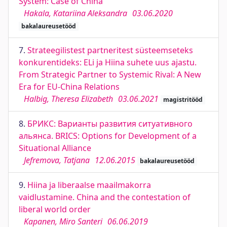
System: Case of China
Hakala, Katariina Aleksandra
03.06.2020
bakalaureusetööd
7.
Strateegilistest partneritest süsteemseteks
konkurentideks: ELi ja Hiina suhete uus ajastu.
From Strategic Partner to Systemic Rival: A New
Era for EU-China Relations
Halbig, Theresa Elizabeth
03.06.2021
magistritööd
8.
БРИКС: Варианты развития ситуативного
альянса. BRICS: Options for Development of a
Situational Alliance
Jefremova, Tatjana
12.06.2015
bakalaureusetööd
9.
Hiina ja liberaalse maailmakorra
vaidlustamine. China and the contestation of
liberal world order
Kapanen, Miro Santeri
06.06.2019