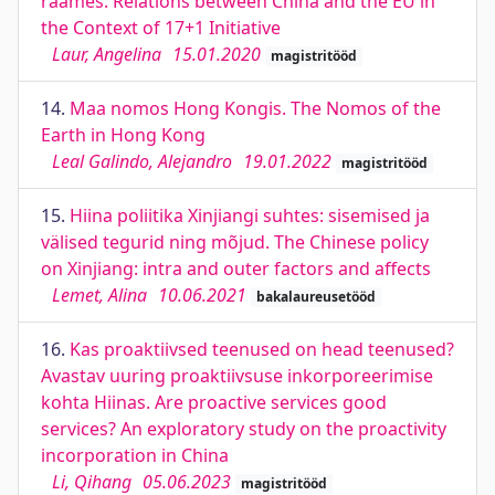
raames. Relations between China and the EU in
the Context of 17+1 Initiative
Laur, Angelina
15.01.2020
magistritööd
14.
Maa nomos Hong Kongis. The Nomos of the
Earth in Hong Kong
Leal Galindo, Alejandro
19.01.2022
magistritööd
15.
Hiina poliitika Xinjiangi suhtes: sisemised ja
välised tegurid ning mõjud. The Chinese policy
on Xinjiang: intra and outer factors and affects
Lemet, Alina
10.06.2021
bakalaureusetööd
16.
Kas proaktiivsed teenused on head teenused?
Avastav uuring proaktiivsuse inkorporeerimise
kohta Hiinas. Are proactive services good
services? An exploratory study on the proactivity
incorporation in China
Li, Qihang
05.06.2023
magistritööd