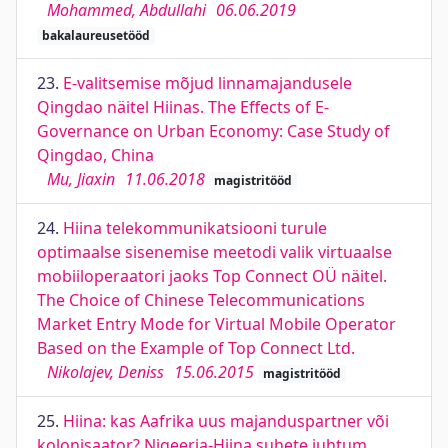
Mohammed, Abdullahi
06.06.2019
bakalaureusetööd
23.
E-valitsemise mõjud linnamajandusele
Qingdao näitel Hiinas. The Effects of E-
Governance on Urban Economy: Case Study of
Qingdao, China
Mu, Jiaxin
11.06.2018
magistritööd
24.
Hiina telekommunikatsiooni turule
optimaalse sisenemise meetodi valik virtuaalse
mobiiloperaatori jaoks Top Connect OÜ näitel.
The Choice of Chinese Telecommunications
Market Entry Mode for Virtual Mobile Operator
Based on the Example of Top Connect Ltd.
Nikolajev, Deniss
15.06.2015
magistritööd
25.
Hiina: kas Aafrika uus majanduspartner või
kolonisaator? Nigeeria-Hiina suhete juhtum.