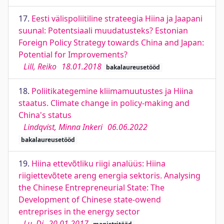
17.
Eesti välispoliitiline strateegia Hiina ja Jaapani
suunal: Potentsiaali muudatusteks? Estonian
Foreign Policy Strategy towards China and Japan:
Potential for Improvements?
Lill, Reiko
18.01.2018
bakalaureusetööd
18.
Poliitikategemine kliimamuutustes ja Hiina
staatus. Climate change in policy-making and
China's status
Lindqvist, Minna Inkeri
06.06.2022
bakalaureusetööd
19.
Hiina ettevõtliku riigi analüüs: Hiina
riigiettevõtete areng energia sektoris. Analysing
the Chinese Entrepreneurial State: The
Development of Chinese state-owend
entreprises in the energy sector
Lu, Di
20.01.2017