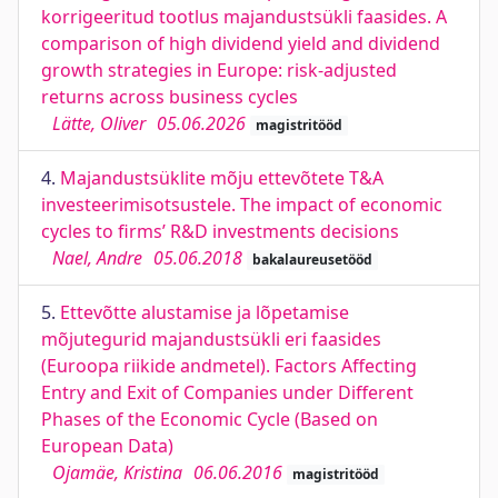
korrigeeritud tootlus majandustsükli faasides. A
comparison of high dividend yield and dividend
growth strategies in Europe: risk-adjusted
returns across business cycles
Lätte, Oliver
05.06.2026
magistritööd
4.
Majandustsüklite mõju ettevõtete T&A
investeerimisotsustele. The impact of economic
cycles to firms’ R&D investments decisions
Nael, Andre
05.06.2018
bakalaureusetööd
5.
Ettevõtte alustamise ja lõpetamise
mõjutegurid majandustsükli eri faasides
(Euroopa riikide andmetel). Factors Affecting
Entry and Exit of Companies under Different
Phases of the Economic Cycle (Based on
European Data)
Ojamäe, Kristina
06.06.2016
magistritööd