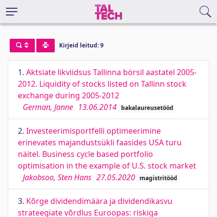
Kirjeid leitud: 9
1.
Aktsiate likviidsus Tallinna börsil aastatel 2005-
2012. Liquidity of stocks listed on Tallinn stock
exchange during 2005-2012
German, Janne
13.06.2014
bakalaureusetööd
2.
Investeerimisportfelli optimeerimine
erinevates majandustsükli faasides USA turu
näitel. Business cycle based portfolio
optimisation in the example of U.S. stock market
Jakobsoo, Sten Hans
27.05.2020
magistritööd
3.
Kõrge dividendimäära ja dividendikasvu
strateegiate võrdlus Euroopas: riskiga