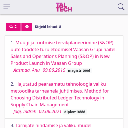
Kirjeid leitud: 8
1.
Müügi ja tootmise tervikplaneerimine (S&OP)
uute toodete turuletoomisel Vaasan Grupi näitel.
Sales and Operations Planning (S&OP) in New
Product Launch in Vaasan Group
Aasmaa, Anu
09.06.2015
magistritööd
2.
Hajutatud pearaamatu tehnoloogia valiku
metoodika tarneahela juhtimises. Method for
Choosing Distributed Ledger Technology in
Supply Chain Management
Jõgi, Indrek
02.06.2021
diplomitööd
3.
Tarnijate hindamise ja valiku mudel