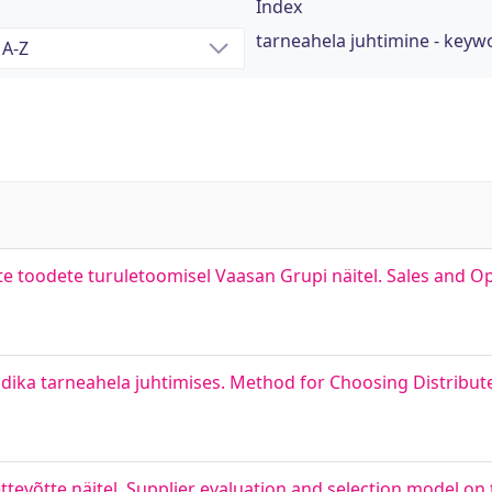
Index
tarneahela juhtimine - keyw
e toodete turuletoomisel Vaasan Grupi näitel. Sales and O
ika tarneahela juhtimises. Method for Choosing Distribu
ttevõtte näitel. Supplier evaluation and selection model on