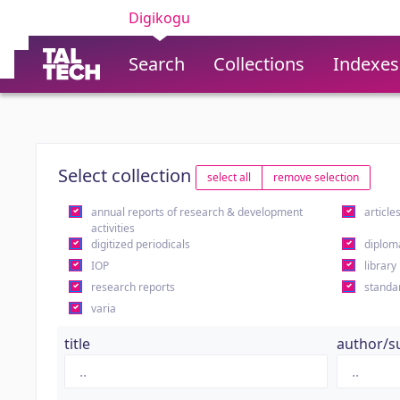
Digikogu
Search
Collections
Indexes
Select collection
select all
remove selection
annual reports of research & development
article
activities
digitized periodicals
diplom
IOP
library
research reports
standa
varia
title
author/s