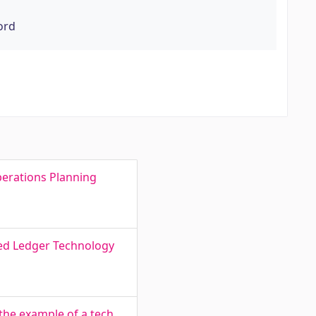
ord
perations Planning
ted Ledger Technology
 the example of a tech