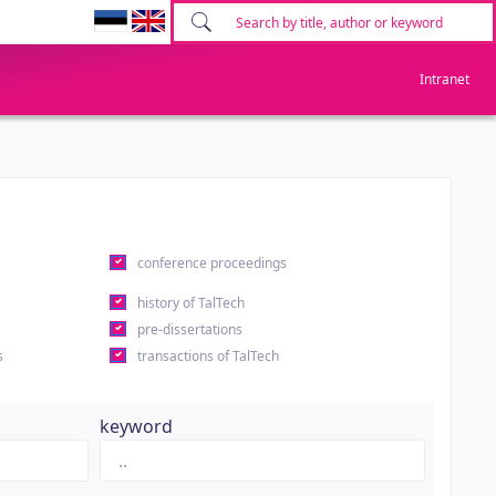
Intranet
conference proceedings
history of TalTech
pre-dissertations
s
transactions of TalTech
keyword