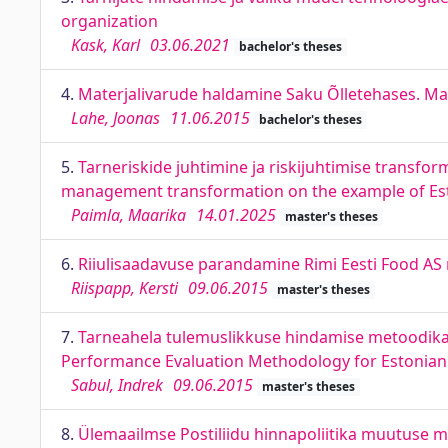
organization
Kask, Karl
03.06.2021
bachelor's theses
4.
Materjalivarude haldamine Saku Õlletehases. M
Lahe, Joonas
11.06.2015
bachelor's theses
5.
Tarneriskide juhtimine ja riskijuhtimise transfo
management transformation on the example of Est
Paimla, Maarika
14.01.2025
master's theses
6.
Riiulisaadavuse parandamine Rimi Eesti Food AS nä
Riispapp, Kersti
09.06.2015
master's theses
7.
Tarneahela tulemuslikkuse hindamise metoodika 
Performance Evaluation Methodology for Estonian S
Sabul, Indrek
09.06.2015
master's theses
8.
Ülemaailmse Postiliidu hinnapoliitika muutuse m