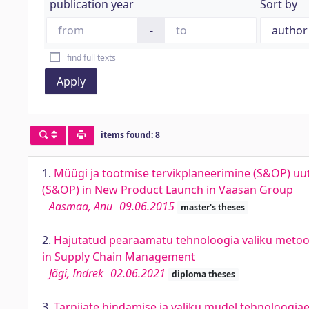
publication year
Sort by
-
find full texts
Apply
items found: 8
1.
Müügi ja tootmise tervikplaneerimine (S&OP) uut
(S&OP) in New Product Launch in Vaasan Group
Aasmaa, Anu
09.06.2015
master's theses
2.
Hajutatud pearaamatu tehnoloogia valiku metood
in Supply Chain Management
Jõgi, Indrek
02.06.2021
diploma theses
3.
Tarnijate hindamise ja valiku mudel tehnoloogiae