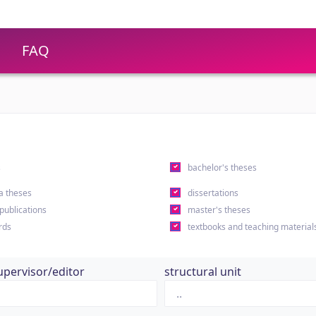
FAQ
s
bachelor's theses
a theses
dissertations
 publications
master's theses
rds
textbooks and teaching material
upervisor/editor
structural unit