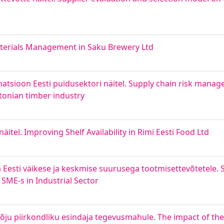
aterials Management in Saku Brewery Ltd
rmatsioon Eesti puidusektori näitel. Supply chain risk mana
onian timber industry
itel. Improving Shelf Availability in Rimi Eesti Food Ltd
Eesti väikese ja keskmise suurusega tootmisettevõtetele. 
ME-s in Industrial Sector
õju piirkondliku esindaja tegevusmahule. The impact of the