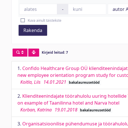
-
Kuva ainult täistekste
Rakenda
Kirjeid leitud: 7
1.
Confido Healthcare Group OÜ klienditeenindaja
new employee orientation program study for cust
Koitla, Liis
14.01.2021
bakalaureusetööd
2.
Klienditeenindajate töörahulolu uuring hotellide 
on example of Taanilinna hotel and Narva hotel
Korban, Katrina
19.01.2018
bakalaureusetööd
3.
Organisatsioonilise pühendumuse ja töörahulolu