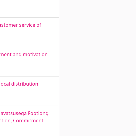
ustomer service of
ement and motivation
ocal distribution
skavatsusega Footlong
action, Commitment