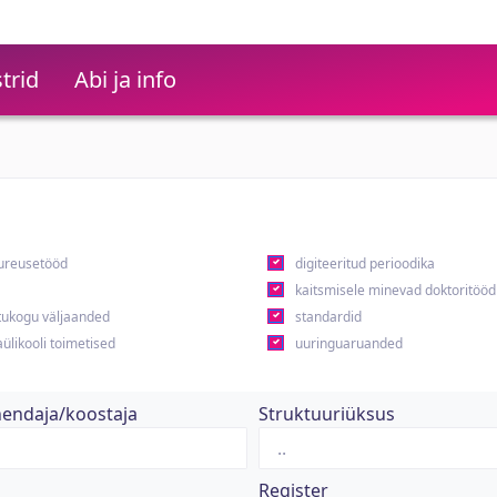
trid
Abi ja info
ureusetööd
digiteeritud perioodika
kaitsmisele minevad doktoritööd
ukogu väljaanded
standardid
ülikooli toimetised
uuringuaruanded
hendaja/koostaja
Struktuuriüksus
Register