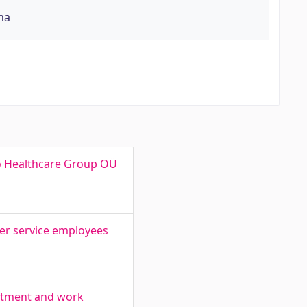
na
o Healthcare Group OÜ
omer service employees
mitment and work