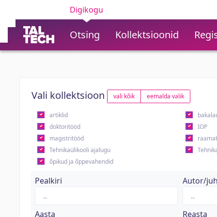
Digikogu
Otsing
Kollektsioonid
Regis
Vali kollektsioon
vali kõik
eemalda valik
artiklid
bakala
doktoritööd
IOP
magistritööd
raamat
Tehnikaülikooli ajalugu
Tehnika
õpikud ja õppevahendid
Pealkiri
Autor/ju
Aasta
Reasta