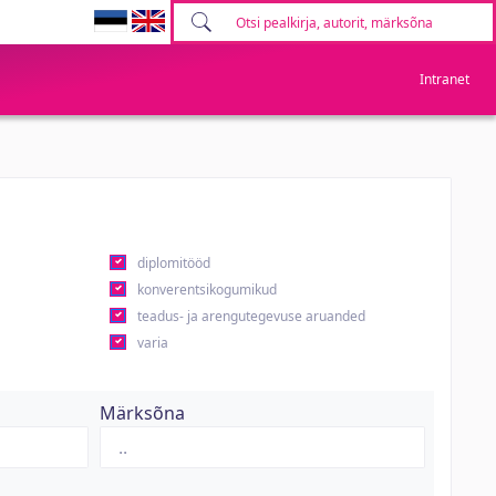
Intranet
diplomitööd
konverentsikogumikud
teadus- ja arengutegevuse aruanded
varia
Märksõna