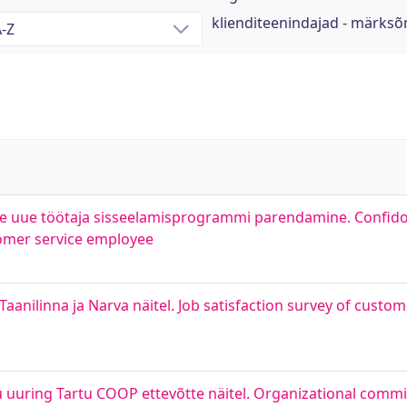
klienditeenindajad - märksõ
te uue töötaja sisseelamisprogrammi parendamine. Confid
omer service employee
Taanilinna ja Narva näitel. Job satisfaction survey of cust
 uuring Tartu COOP ettevõtte näitel. Organizational com