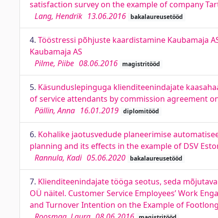
satisfaction survey on the example of company Ta
Lang, Hendrik
13.06.2016
bakalaureusetööd
4.
Tööstressi põhjuste kaardistamine Kaubamaja AS 
Kaubamaja AS
Pilme, Piibe
08.06.2016
magistritööd
5.
Käsunduslepinguga klienditeenindajate kaasahaa
of service attendants by commission agreement on 
Pällin, Anna
16.01.2019
diplomitööd
6.
Kohalike jaotusvedude planeerimise automatiseeri
planning and its effects in the example of DSV Esto
Rannula, Kadi
05.06.2020
bakalaureusetööd
7.
Klienditeenindajate tööga seotus, seda mõjutav
OÜ näitel. Customer Service Employees’ Work Enga
and Turnover Intention on the Example of Footlong
Roosmaa, Laura
08.06.2016
magistritööd