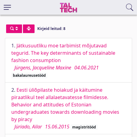
Kirjeid leitud: 8
1.
Jätkusuutliku moe tarbimist mõjutavad
tegurid. The key determinants of sustainable
fashion consumption
Jürgens, Jacqueline Maxine
04.06.2021
bakalaureusetööd
2.
Eesti üliõpilaste hoiakud ja käitumine
piraatlikul teel allalaetavatesse filmidesse.
Behavior and attitudes of Estonian
undergraduates towards downloading movies
by piracy
Jüriado, Ailar
15.06.2015
magistritööd