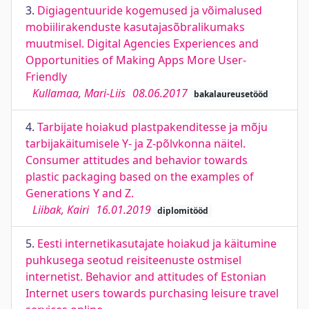
3.
Digiagentuuride kogemused ja võimalused
mobiilirakenduste kasutajasõbralikumaks
muutmisel. Digital Agencies Experiences and
Opportunities of Making Apps More User-
Friendly
Kullamaa, Mari-Liis
08.06.2017
bakalaureusetööd
4.
Tarbijate hoiakud plastpakenditesse ja mõju
tarbijakäitumisele Y- ja Z-põlvkonna näitel.
Consumer attitudes and behavior towards
plastic packaging based on the examples of
Generations Y and Z.
Liibak, Kairi
16.01.2019
diplomitööd
5.
Eesti internetikasutajate hoiakud ja käitumine
puhkusega seotud reisiteenuste ostmisel
internetist. Behavior and attitudes of Estonian
Internet users towards purchasing leisure travel