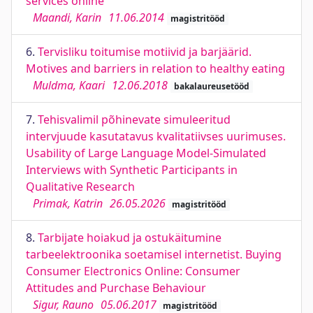
services online
Maandi, Karin
11.06.2014
magistritööd
6.
Tervisliku toitumise motiivid ja barjäärid.
Motives and barriers in relation to healthy eating
Muldma, Kaari
12.06.2018
bakalaureusetööd
7.
Tehisvalimil põhinevate simuleeritud
intervjuude kasutatavus kvalitatiivses uurimuses.
Usability of Large Language Model-Simulated
Interviews with Synthetic Participants in
Qualitative Research
Primak, Katrin
26.05.2026
magistritööd
8.
Tarbijate hoiakud ja ostukäitumine
tarbeelektroonika soetamisel internetist. Buying
Consumer Electronics Online: Consumer
Attitudes and Purchase Behaviour
Sigur, Rauno
05.06.2017
magistritööd