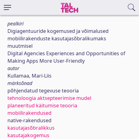
pealkiri
Digiagentuuride kogemused ja võimalused
mobiilirakenduste kasutajasõbralikumaks
muutmisel
Digital Agencies Experiences and Opportunities of
Making Apps More User-Friendly
autor
Kullamaa, Mari-Liis
märksõnad
põhjendatud tegevuse teooria
tehnoloogia aktsepteerimise mudel
planeeritud käitumise teooria
mobiilirakendused
native-rakendused
kasutajasõbralikkus
kasutajakogemus