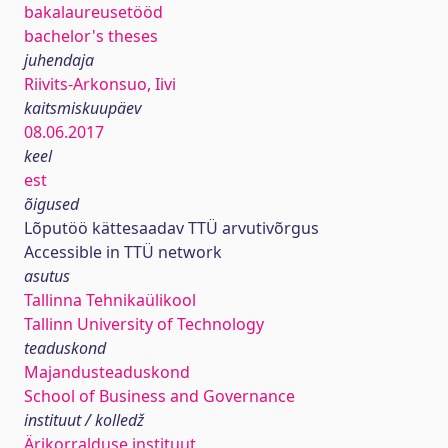
bakalaureusetööd
bachelor's theses
juhendaja
Riivits-Arkonsuo, Iivi
kaitsmiskuupäev
08.06.2017
keel
est
õigused
Lõputöö kättesaadav TTÜ arvutivõrgus
Accessible in TTÜ network
asutus
Tallinna Tehnikaülikool
Tallinn University of Technology
teaduskond
Majandusteaduskond
School of Business and Governance
instituut / kolledž
Ärikorralduse instituut