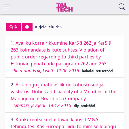
Kirjeid leitud: 3
1.
Avaliku korra rikkumine KarS § 262 ja KarS §
263 kolmandate isikute suhtes. Violation of
public order regarding to third parties by
Estonian penal code paragraph 262 and 263
Reimann-Erik, Lisett
11.06.2019
bakalaureusetööd
2.
Äriühingu juhatuse liikme kohustused ja
vastutus. Duties and Liability of a Member of the
Management Board of a Company
Šibinski, Jevgeni
14.12.2016
diplomitööd
3.
Konkurentsi keelustavad klausid M&A
tehingutes: Kas Euroopa Liidu toimimise lepingu