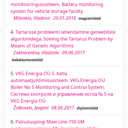
monitooringusüsteem. Battery monitoring
system for vehicle storage facility
Mišenkin, Vladimir
20.01.2016
magistritööd
4.
Tartarose probleemi lahendamine geneetiliste
algoritmidega. Solving the Tartarus Problem by
Means of Genetic Algorithms
Zakharenkov, Vladislav
09.06.2017
bakalaureusetööd
5.
VKG Energia OÜ 5. katla
automaatjuhtimissüsteem. VKG Energia OÜ
Boiler No 5 Monitoring and Control System.
Система контроля и управления котла № 5 на
VKG Energia OÜ
Židkovets, Jevgeni
08.06.2017
diplomitööd
6.
Painutuspingi Maxi-Line-150-SM