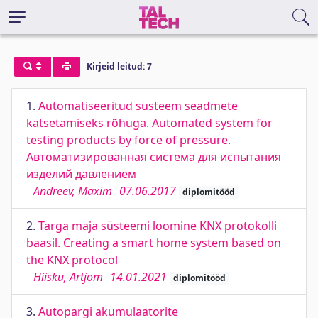
Kirjeid leitud: 7
1.
Automatiseeritud süsteem seadmete
katsetamiseks rõhuga. Automated system for
testing products by force of pressure.
Автоматизированная система для испытания
изделий давлением
Andreev, Maxim
07.06.2017
diplomitööd
2.
Targa maja süsteemi loomine KNX protokolli
baasil. Creating a smart home system based on
the KNX protocol
Hiisku, Artjom
14.01.2021
diplomitööd
3.
Autopargi akumulaatorite