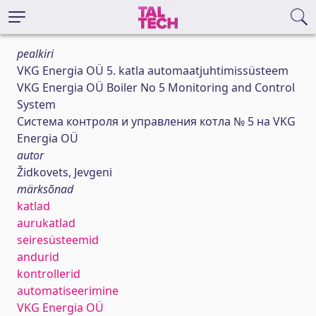
pealkiri
VKG Energia OÜ 5. katla automaatjuhtimissüsteem
VKG Energia OÜ Boiler No 5 Monitoring and Control
System
Система контроля и управления котла № 5 на VKG
Energia OÜ
autor
Židkovets, Jevgeni
märksõnad
katlad
aurukatlad
seiresüsteemid
andurid
kontrollerid
automatiseerimine
VKG Energia OÜ