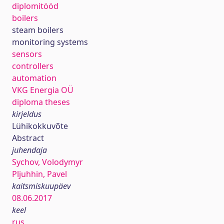
diplomitööd
boilers
steam boilers
monitoring systems
sensors
controllers
automation
VKG Energia OÜ
diploma theses
kirjeldus
Lühikokkuvõte
Abstract
juhendaja
Sychov, Volodymyr
Pljuhhin, Pavel
kaitsmiskuupäev
08.06.2017
keel
rus