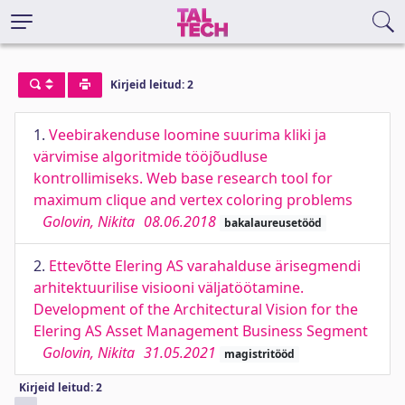
Kirjeid leitud: 2
1.
Veebirakenduse loomine suurima kliki ja
värvimise algoritmide tööjõudluse
kontrollimiseks. Web base research tool for
maximum clique and vertex coloring problems
Golovin, Nikita
08.06.2018
bakalaureusetööd
2.
Ettevõtte Elering AS varahalduse ärisegmendi
arhitektuurilise visiooni väljatöötamine.
Development of the Architectural Vision for the
Elering AS Asset Management Business Segment
Golovin, Nikita
31.05.2021
magistritööd
Kirjeid leitud: 2