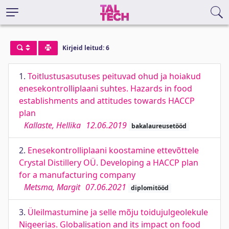
Kirjeid leitud: 6
1.
Toitlustusasutuses peituvad ohud ja hoiakud
enesekontrolliplaani suhtes. Hazards in food
establishments and attitudes towards HACCP
plan
Kallaste, Hellika
12.06.2019
bakalaureusetööd
2.
Enesekontrolliplaani koostamine ettevõttele
Crystal Distillery OÜ. Developing a HACCP plan
for a manufacturing company
Metsma, Margit
07.06.2021
diplomitööd
3.
Üleilmastumine ja selle mõju toidujulgeolekule
Nigeerias. Globalisation and its impact on food