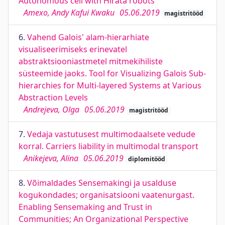
Autonomous cell with Hirata robots
Amexo, Andy Kafui Kwaku
05.06.2019
magistritööd
6.
Vahend Galois' alam-hierarhiate
visualiseerimiseks erinevatel
abstraktsiooniastmetel mitmekihiliste
süsteemide jaoks. Tool for Visualizing Galois Sub-
hierarchies for Multi-layered Systems at Various
Abstraction Levels
Andrejeva, Olga
05.06.2019
magistritööd
7.
Vedaja vastutusest multimodaalsete vedude
korral. Carriers liability in multimodal transport
Anikejeva, Alina
05.06.2019
diplomitööd
8.
Võimaldades Sensemakingi ja usalduse
kogukondades; organisatsiooni vaatenurgast.
Enabling Sensemaking and Trust in
Communities; An Organizational Perspective