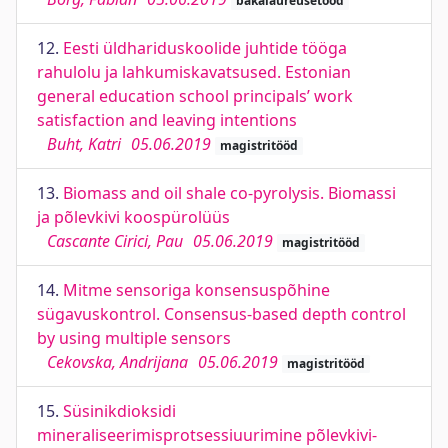
bakalaureusetööd
12.
Eesti üldhariduskoolide juhtide tööga
rahulolu ja lahkumiskavatsused. Estonian
general education school principals’ work
satisfaction and leaving intentions
Buht, Katri
05.06.2019
magistritööd
13.
Biomass and oil shale co-pyrolysis. Biomassi
ja põlevkivi koospürolüüs
Cascante Cirici, Pau
05.06.2019
magistritööd
14.
Mitme sensoriga konsensuspõhine
sügavuskontrol. Consensus-based depth control
by using multiple sensors
Cekovska, Andrijana
05.06.2019
magistritööd
15.
Süsinikdioksidi
mineraliseerimisprotsessiuurimine põlevkivi-