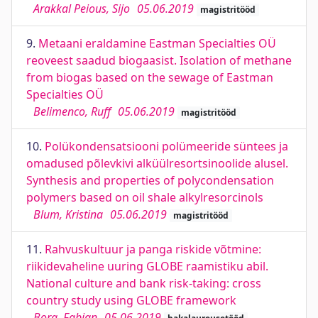
Arakkal Peious, Sijo
05.06.2019
magistritööd
9.
Metaani eraldamine Eastman Specialties OÜ
reoveest saadud biogaasist. Isolation of methane
from biogas based on the sewage of Eastman
Specialties OÜ
Belimenco, Ruff
05.06.2019
magistritööd
10.
Polükondensatsiooni polümeeride süntees ja
omadused põlevkivi alküülresortsinoolide alusel.
Synthesis and properties of polycondensation
polymers based on oil shale alkylresorcinols
Blum, Kristina
05.06.2019
magistritööd
11.
Rahvuskultuur ja panga riskide võtmine:
riikidevaheline uuring GLOBE raamistiku abil.
National culture and bank risk-taking: cross
country study using GLOBE framework
Borg, Fabian
05.06.2019