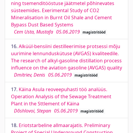
ning tsemenditööstuse jäätmetel põhinevates
süsteemides. Exerimental Study of CO2
Mineralisation in Burnt Oil Shale and Cement
Bypass Dust Based Systems
Cem Usta, Mustafa
05.06.2019
magistritööd
16.
Alküül-bensiini destilleerimise protsessi mõju
uurimine lennunduskütuse (AVGAS) kvaliteedile.
The research of alkyl-gasoline distillation process
influence on the aviation gasoline (AVGAS) quality
Dmitriev, Denis
05.06.2019
magistritööd
17.
Käina Asula reoveepuhasti töö analüüs.
Operation Analysis of the Sewage Treatment
Plant in the Sttlement of Käina
Dõshlovoi, Stepan
05.06.2019
magistritööd
18.
Eriotstarbeline allmaarajatis. Preliminary
Project of Special Underground Construction