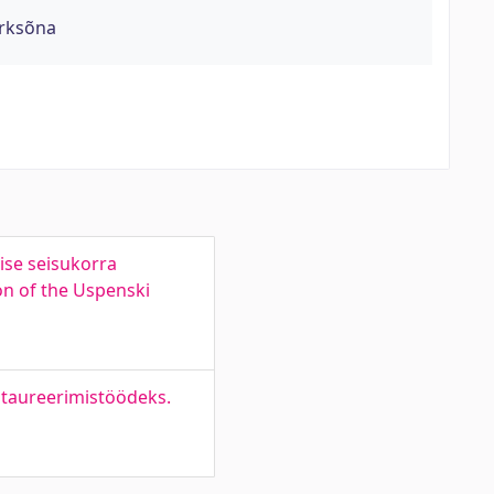
ärksõna
lise seisukorra
ion of the Uspenski
staureerimistöödeks.