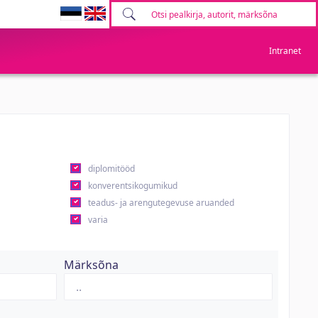
Intranet
diplomitööd
konverentsikogumikud
teadus- ja arengutegevuse aruanded
varia
Märksõna