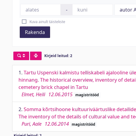
-
Kuva ainult täistekste
Rakenda
Kirjeid leitud: 2
1.
Tartu Uspenski kalmistu telliskabeli ajalooline ül
hinnang. The historical overview, inventory of deta
cemetery brick chapel in Tartu
Elmet, Heili
12.06.2015
magistritööd
2.
Somma kõrtsihoone kultuuriväärtuslike detailid
The inventory of the details of cultural value and 
Puri, Aale
12.06.2014
magistritööd
Kirjeid leitud: 2