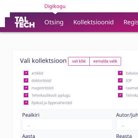
Digikogu
Otsing
Kollektsioonid
Regis
Vali kollektsioon
vali kõik
eemalda valik
artiklid
bakala
doktoritööd
IOP
magistritööd
raamat
Tehnikaülikooli ajalugu
Tehnika
õpikud ja õppevahendid
Pealkiri
Autor/ju
Aasta
Reasta