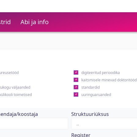
trid
Abi ja info
ureusetööd
digiteeritud perioodika
kaitsmisele minevad doktoritööd
ukogu väljaanded
standardid
ülikooli toimetised
uuringuaruanded
hendaja/koostaja
Struktuuriüksus
Register