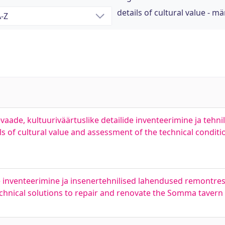
details of cultural value - m
evaade, kultuuriväärtuslike detailide inventeerimine ja tehni
ils of cultural value and assessment of the technical condit
e inventeerimine ja insenertehnilised lahendused remontre
technical solutions to repair and renovate the Somma tavern