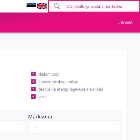
Intranet
diplomitööd
konverentsikogumikud
teadus- ja arengutegevuse aruanded
varia
Märksõna