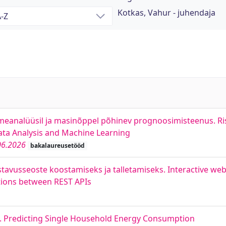
Kotkas, Vahur - juhendaja
meanalüüsil ja masinõppel põhinev prognoosimisteenus. R
Data Analysis and Machine Learning
06.2026
bakalaureusetööd
tavusseoste koostamiseks ja talletamiseks. Interactive web
tions between REST APIs
 Predicting Single Household Energy Consumption