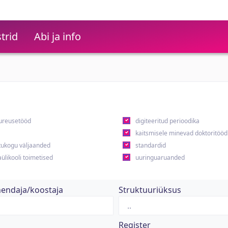
trid
Abi ja info
ureusetööd
digiteeritud perioodika
kaitsmisele minevad doktoritööd
ukogu väljaanded
standardid
ülikooli toimetised
uuringuaruanded
hendaja/koostaja
Struktuuriüksus
Register