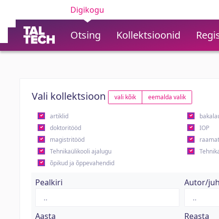
Digikogu
Otsing
Kollektsioonid
Regis
Vali kollektsioon
vali kõik
eemalda valik
artiklid
bakala
doktoritööd
IOP
magistritööd
raamat
Tehnikaülikooli ajalugu
Tehnika
õpikud ja õppevahendid
Pealkiri
Autor/ju
Aasta
Reasta