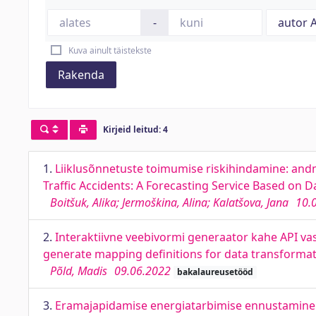
-
Kuva ainult täistekste
Rakenda
Kirjeid leitud: 4
1.
Liiklusõnnetuste toimumise riskihindamine: and
Traffic Accidents: A Forecasting Service Based on 
Boitšuk, Alika; Jermoškina, Alina; Kalatšova, Jana
10.
2.
Interaktiivne veebivormi generaator kahe API vas
generate mapping definitions for data transforma
Põld, Madis
09.06.2022
bakalaureusetööd
3.
Eramajapidamise energiatarbimise ennustamine.