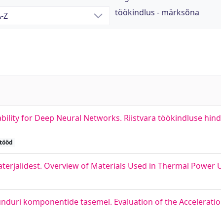
töökindlus - märksõna
lity for Deep Neural Networks. Riistvara töökindluse hind
itööd
erjalidest. Overview of Materials Used in Thermal Power 
uri komponentide tasemel. Evaluation of the Acceleration 