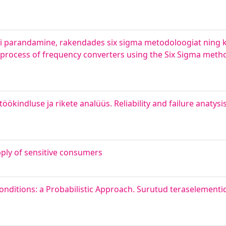
i parandamine, rakendades six sigma metodoloogiat ning
 process of frequency converters using the Six Sigma meth
ökindluse ja rikete analüüs. Reliability and failure anatysi
upply of sensitive consumers
Conditions: a Probabilistic Approach. Surutud teraselementid