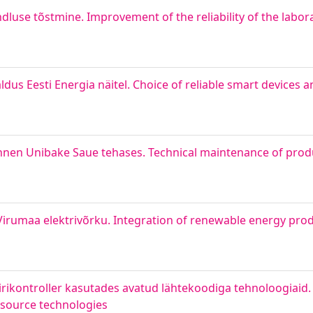
use tõstmine. Improvement of the reliability of the labora
us Eesti Energia näitel. Choice of reliable smart devices an
nen Unibake Saue tehases. Technical maintenance of prod
irumaa elektrivõrku. Integration of renewable energy prod
irikontroller kasutades avatud lähtekoodiga tehnoloogiaid.
-source technologies