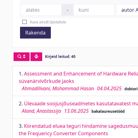
-
Kuva ainult täistekste
Rakenda
Kirjeid leitud: 40
1.
Assessment and Enhancement of Hardware Reliabi
süvanärvivõrkude jaoks
Ahmadilivani, Mohammad Hasan
04.04.2025
doktor
2.
Ülevaade soojusjõuseadmetes kasutatavatest mat
Aland, Anastassija
13.06.2025
bakalaureusetööd
3.
Kiirendatud eluea teguri hindamine sagedusmuund
the Frequency Converter Components