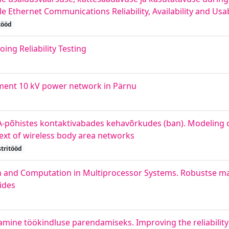
Ethernet Communications Reliability, Availability and Usab
tööd
ng Reliability Testing
ment 10 kV power network in Pärnu
A-põhistes kontaktivabades kehavõrkudes (ban). Modeling o
text of wireless body area networks
tritööd
 and Computation in Multiprocessor Systems. Robustse mar
ides
amine töökindluse parendamiseks. Improving the reliability