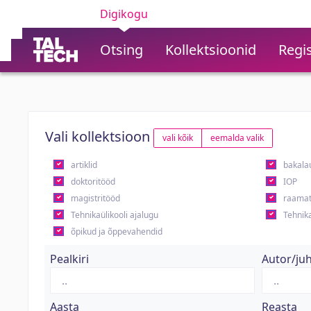
Digikogu
Otsing
Kollektsioonid
Regis
Vali kollektsioon
vali kõik
eemalda valik
artiklid
bakala
doktoritööd
IOP
magistritööd
raamat
Tehnikaülikooli ajalugu
Tehnika
õpikud ja õppevahendid
Pealkiri
Autor/ju
Aasta
Reasta