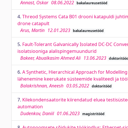
Annast, Oskar
08.06.2022
bakalaureusetööd
4.
Threod Systems Cata B01 drooni katapuldi juhti
drone catapult
Arus, Martin
12.01.2023
bakalaureusetööd
5.
Fault-Tolerant Galvanically Isolated DC‑DC Conve
isolatsiooniga alalispingemuundurid
Bakeer, Abualkasim Ahmed Ali
13.06.2023
doktoritöö
6.
A Synthetic, Hierarchical Approach for Modelling 
lähenemine keerukate süsteemide kvaliteedi ja tö
Balakrishnan, Aneesh
03.05.2022
doktoritööd
7.
Kilekondensaatorite kiirendatud eluea testisüste
automation
Dudenkov, Daniil
01.06.2023
magistritööd
8.
Autonoomsete sõidukite töökindlus: Ethernet-sid