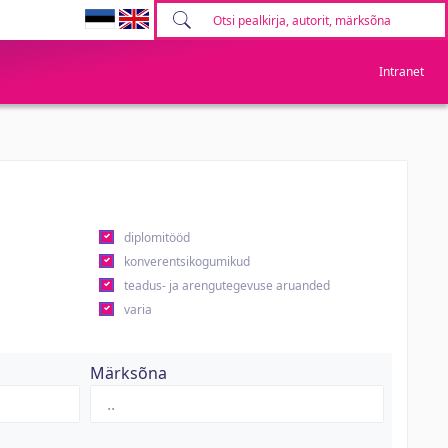
Intranet
diplomitööd
konverentsikogumikud
teadus- ja arengutegevuse aruanded
varia
Märksõna