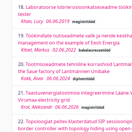
18.
Laboratoorse lobrierosioonkatseseadme töökindl
tester
Khan, Lucy
06.06.2019
magistritööd
19.
Töökindlate nutiseadmete valik ja nende keskhald
management on the example of Eesti Energia
Kitvel, Markus
02.06.2022
bakalaureusetööd
20.
Tootmisseadmete tehniline korrashoid Lantmän
the Saue factory of Lantmännen Unibake
Kokk, Aivar
06.06.2024
diplomitööd
21.
Taastuvenergiatootmise integreerimine Lääne-V
Virumaa electricity grid
Krot, Aleksandr
06.06.2026
magistritööd
22.
Topoloogiat peitev klasterdatud SIP sessioonipi
border controller with topology hiding using open