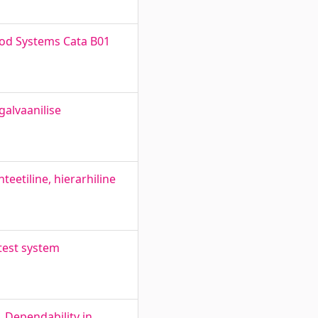
eod Systems Cata B01
galvaanilise
eetiline, hierarhiline
test system
 Dependability in