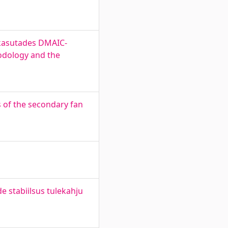
 kasutades DMAIC-
odology and the
s of the secondary fan
e stabiilsus tulekahju