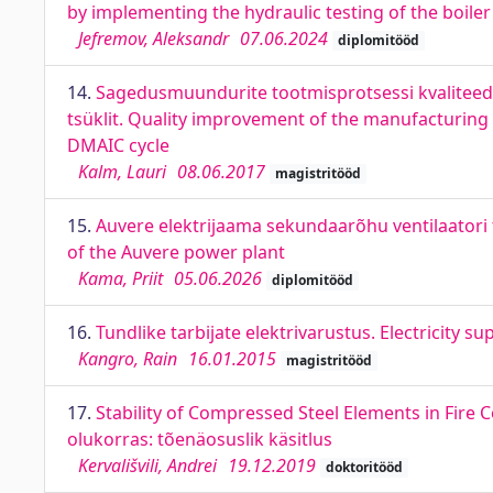
by implementing the hydraulic testing of the boiler
Jefremov, Aleksandr
07.06.2024
diplomitööd
14.
Sagedusmuundurite tootmisprotsessi kvaliteed
tsüklit. Quality improvement of the manufacturing
DMAIC cycle
Kalm, Lauri
08.06.2017
magistritööd
15.
Auvere elektrijaama sekundaarõhu ventilaatori tö
of the Auvere power plant
Kama, Priit
05.06.2026
diplomitööd
16.
Tundlike tarbijate elektrivarustus. Electricity s
Kangro, Rain
16.01.2015
magistritööd
17.
Stability of Compressed Steel Elements in Fire 
olukorras: tõenäosuslik käsitlus
Kervališvili, Andrei
19.12.2019
doktoritööd