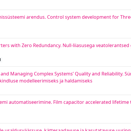
missüsteemi arendus. Control system development for Thr
rters with Zero Redundancy. Null-liiasusega veatolerantsed 
d
and Managing Complex Systems’ Quality and Reliability. Sünt
ökindluse modelleerimiseks ja haldamiseks
emi automatiseerimine. Film capacitor accelerated lifetime 
e usaldusväärsuse, kättesaadavuse ja kasutatavuse uuring.