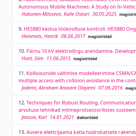
Autonomous Mobile Machines: A Study on In-Vehicle 
Hakonen-Milosevic, Kalle Oskari
30.05.2025
magistri
9.
HES880 kestva töökindluse kontroll. HES880 Ongoi
Heinmets, Henrik
08.06.2017
magistritööd
10.
Pärnu 10 kV elektrivõrgu arendamine. Develop
Hunt, Siim
11.06.2015
magistritööd
11.
Kollisioonide vältimise modelleerimine CSMA/C
multiple access with collision avoidance in the con
Jademi, Abraham Anasere Olayemi
07.06.2016
magis
12.
Techniques for Robust Routing, Communication
arvutuse tehnikad mitmeprotsessorilistes süsteem
Janson, Karl
14.01.2021
doktoritööd
13.
Auvere elektrijaama katla hüdrokatsete rakend