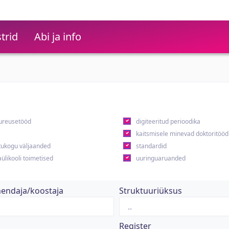
trid
Abi ja info
ureusetööd
digiteeritud perioodika
kaitsmisele minevad doktoritööd
ukogu väljaanded
standardid
ülikooli toimetised
uuringuaruanded
hendaja/koostaja
Struktuuriüksus
Register