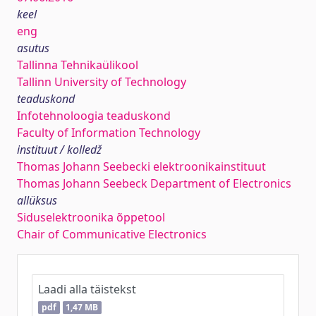
keel
eng
asutus
Tallinna Tehnikaülikool
Tallinn University of Technology
teaduskond
Infotehnoloogia teaduskond
Faculty of Information Technology
instituut / kolledž
Thomas Johann Seebecki elektroonikainstituut
Thomas Johann Seebeck Department of Electronics
allüksus
Siduselektroonika õppetool
Chair of Communicative Electronics
Laadi alla täistekst
pdf
1,47 MB