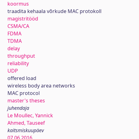
koormus
traadita kehaala võrkude MAC protokoll
magistritööd
CSMA/CA
FDMA
TDMA
delay
throughput
reliability
UDP
offered load
wireless body area networks
MAC protocol
master's theses
juhendaja
Le Moullec, Yannick
Ahmed, Tauseef
kaitsmiskuupäev
07.06.2016