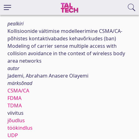
pealkiri
Kollisioonide vältimise modelleerimine CSMA/CA-
põhistes kontaktivabades kehavõrkudes (ban)
Modeling of carrier sense multiple access with
collision avoidance in the context of wireless body
area networks
autor
Jademi, Abraham Anasere Olayemi
märksõnad
CSMA/CA
FDMA
TDMA
viivitus
jõudlus
töökindlus
UDP