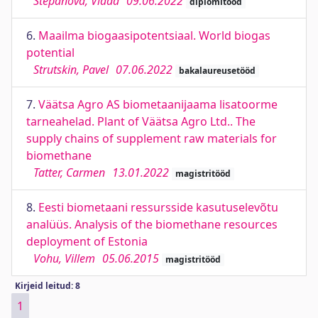
Stepanova, Vlada
09.06.2022
diplomitööd
6.
Maailma biogaasipotentsiaal. World biogas
potential
Strutskin, Pavel
07.06.2022
bakalaureusetööd
7.
Väätsa Agro AS biometaanijaama lisatoorme
tarneahelad. Plant of Väätsa Agro Ltd.. The
supply chains of supplement raw materials for
biomethane
Tatter, Carmen
13.01.2022
magistritööd
8.
Eesti biometaani ressursside kasutuselevõtu
analüüs. Analysis of the biomethane resources
deployment of Estonia
Vohu, Villem
05.06.2015
magistritööd
Kirjeid leitud: 8
1