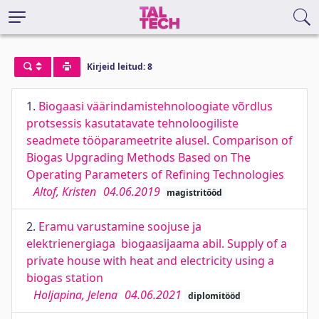
Kirjeid leitud: 8
1.
Biogaasi väärindamistehnoloogiate võrdlus
protsessis kasutatavate tehnoloogiliste
seadmete tööparameetrite alusel. Comparison of
Biogas Upgrading Methods Based on The
Operating Parameters of Refining Technologies
Altof, Kristen
04.06.2019
magistritööd
2.
Eramu varustamine soojuse ja
elektrienergiaga biogaasijaama abil. Supply of a
private house with heat and electricity using a
biogas station
Holjapina, Jelena
04.06.2021
diplomitööd