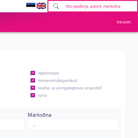
Intranet
diplomitööd
konverentsikogumikud
teadus- ja arengutegevuse aruanded
varia
Märksõna