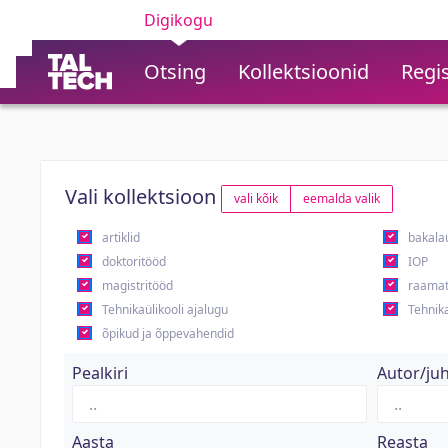
Digikogu
Otsing
Kollektsioonid
Regis
Vali kollektsioon
vali kõik
eemalda valik
artiklid
bakala
doktoritööd
IOP
magistritööd
raamat
Tehnikaülikooli ajalugu
Tehnika
õpikud ja õppevahendid
Pealkiri
Autor/ju
Aasta
Reasta