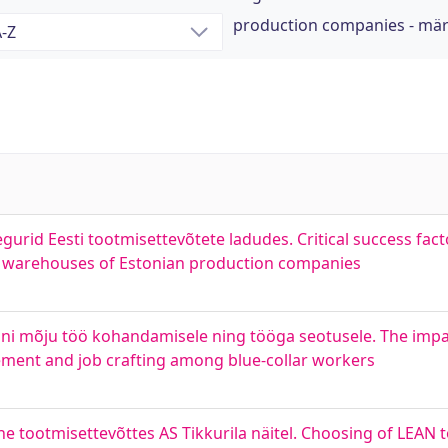
production companies - mä
urid Eesti tootmisettevõtete ladudes. Critical success fact
t warehouses of Estonian production companies
ooni mõju töö kohandamisele ning tööga seotusele. The impa
ement and job crafting among blue-collar workers
ne tootmisettevõttes AS Tikkurila näitel. Choosing of LEAN 