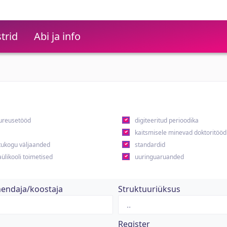
trid
Abi ja info
ureusetööd
digiteeritud perioodika
kaitsmisele minevad doktoritööd
ukogu väljaanded
standardid
ülikooli toimetised
uuringuaruanded
hendaja/koostaja
Struktuuriüksus
Register