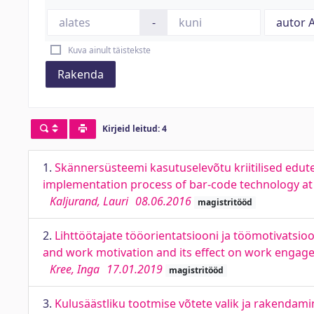
-
Kuva ainult täistekste
Rakenda
Kirjeid leitud: 4
1.
Skännersüsteemi kasutuselevõtu kriitilised eduteg
implementation process of bar-code technology a
Kaljurand, Lauri
08.06.2016
magistritööd
2.
Lihttöötajate tööorientatsiooni ja töömotivatsi
and work motivation and its effect on work engag
Kree, Inga
17.01.2019
magistritööd
3.
Kulusäästliku tootmise võtete valik ja rakendami