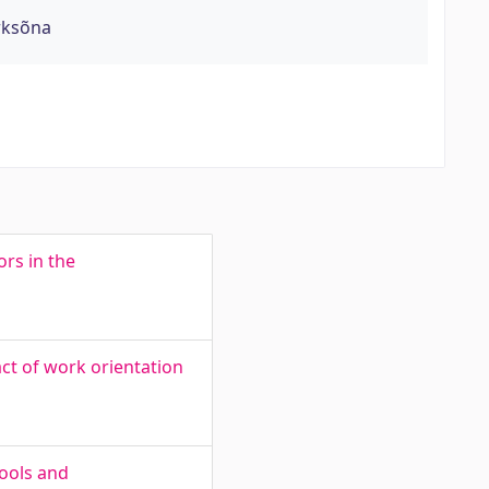
rksõna
ors in the
ct of work orientation
tools and