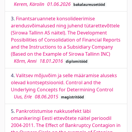
Kerem, Kärolin
01.06.2026
bakalaureusetööd
3.
Finantsaruannete konsolideerimise
arendusvõimalused ning juhend tütarettevõttele
(Sirowa Tallinn AS näitel). The Development
Possibilities of Consolidation of Financial Reports
and the Instructions to a Subsidiary Company
(Based on the Example of Sirowa Tallinn INC)
Kõrm, Anni
18.01.2016
diplomitööd
4.
Valitsev mõjuvõim ja selle määramise aluseks
olevad kontseptsioonid. Control and the
Underlying Concepts for Determining Control
Uus, Erle
08.06.2015
magistritööd
5.
Pankrotistumise nakkusefekt läbi
omanikeringi Eesti ettevõtete näitel perioodil
2004-2011. The Effect of Bankruptcy Contagion in