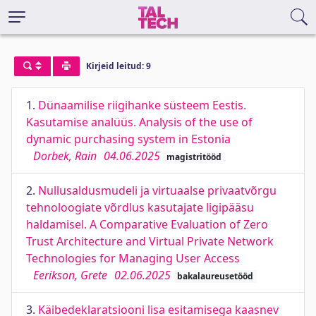
Kirjeid leitud: 9
1.
Dünaamilise riigihanke süsteem Eestis.
Kasutamise analüüs. Analysis of the use of
dynamic purchasing system in Estonia
Dorbek, Rain
04.06.2025
magistritööd
2.
Nullusaldusmudeli ja virtuaalse privaatvõrgu
tehnoloogiate võrdlus kasutajate ligipääsu
haldamisel. A Comparative Evaluation of Zero
Trust Architecture and Virtual Private Network
Technologies for Managing User Access
Eerikson, Grete
02.06.2025
bakalaureusetööd
3.
Käibedeklaratsiooni lisa esitamisega kaasnev