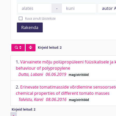
-
Kuva ainult täistekste
Rakenda
Kirjeid leitud: 2
1.
Värvainete mõju polüpropüleeni füüsikalisele ja k
behaviour of polypropylene
Dutta, Labani
06.06.2019
magistritööd
2.
Erinevate tomatimasside võrdlemine sensoorsete,
chemical properties of different tomato masses
Talvistu, Karel
08.06.2016
magistritööd
Kirjeid leitud: 2