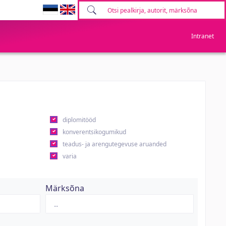
Intranet
diplomitööd
konverentsikogumikud
teadus- ja arengutegevuse aruanded
varia
Märksõna