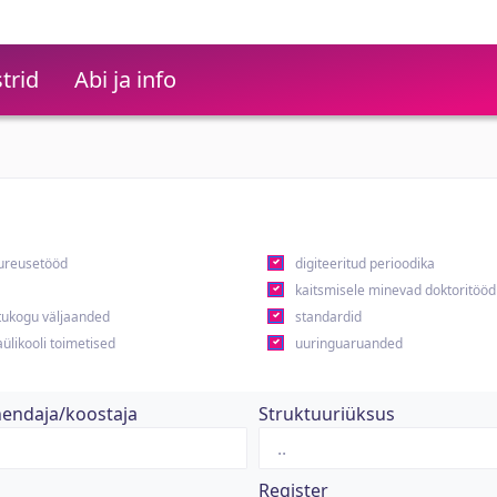
trid
Abi ja info
ureusetööd
digiteeritud perioodika
kaitsmisele minevad doktoritööd
ukogu väljaanded
standardid
ülikooli toimetised
uuringuaruanded
hendaja/koostaja
Struktuuriüksus
Register