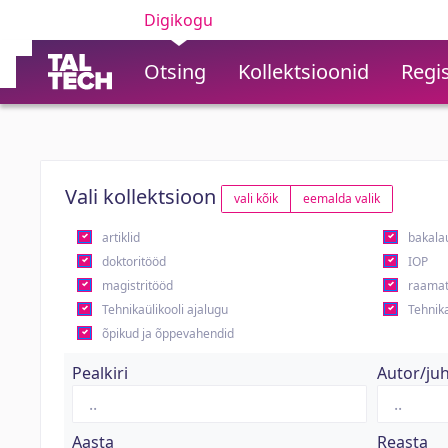
Digikogu
Otsing
Kollektsioonid
Regis
Vali kollektsioon
vali kõik
eemalda valik
artiklid
bakala
doktoritööd
IOP
magistritööd
raamat
Tehnikaülikooli ajalugu
Tehnika
õpikud ja õppevahendid
Pealkiri
Autor/ju
Aasta
Reasta