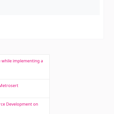
a
ce while implementing a
 Metrosert
urce Development on