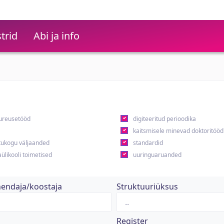
trid
Abi ja info
ureusetööd
digiteeritud perioodika
kaitsmisele minevad doktoritööd
ukogu väljaanded
standardid
ülikooli toimetised
uuringuaruanded
hendaja/koostaja
Struktuuriüksus
Register