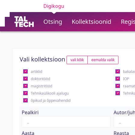
Digikogu
Otsing
Kollektsioonid
Regis
Vali kollektsioon
vali kõik
eemalda valik
artiklid
bakala
doktoritööd
IOP
magistritööd
raamat
Tehnikaülikooli ajalugu
Tehnika
õpikud ja õppevahendid
Pealkiri
Autor/ju
Aasta
Reasta