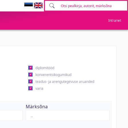
Intranet
diplomitööd
konverentsikogumikud
teadus- ja arengutegevuse aruanded
varia
Märksõna