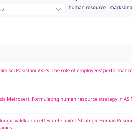
human resource - märksõn
uviimisel Pakistani VKE’s. The role of employees’ performan
ltsis Metrosert. Formulating human resource strategy in AS
oloogia valdkonna ettevõtete näitel. Strategic Human Reso
panies