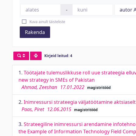
-
Kuva ainult täistekste
Rakenda
Kirjeid leitud: 4
1.
Töötajate tulemuslikkuse roll uue strateegia ell
new strategy in SMEs of Pakistan
Ahmad, Zeeshan
17.01.2022
magistritööd
2.
Inimressursi strateegia väljatöötamine aktsiase
Paas, Piret
12.06.2015
magistritööd
3.
Strateegiline inimressursi arendamine infotehn
the Example of Information Technology Field Com