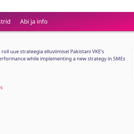
trid
Abi ja info
roll uue strateegia elluviimisel Pakistani VKE’s
performance while implementing a new strategy in SMEs
es