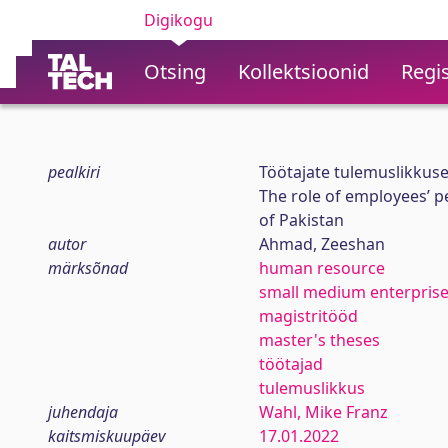
Digikogu
Otsing
Kollektsioonid
Regis
pealkiri
Töötajate tulemuslikkuse 
The role of employees’ 
of Pakistan
autor
Ahmad, Zeeshan
märksõnad
human resource
small medium enterpris
magistritööd
master's theses
töötajad
tulemuslikkus
juhendaja
Wahl, Mike Franz
kaitsmiskuupäev
17.01.2022