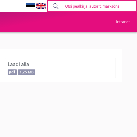
Intranet
Laadi alla
pdf
1,25 MB