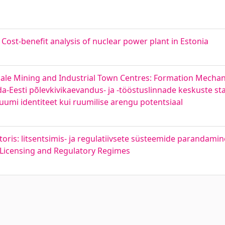
ost-benefit analysis of nuclear power plant in Estonia
-Shale Mining and Industrial Town Centres: Formation Mech
da-Eesti põlevkivikaevandus- ja -tööstuslinnade keskuste sta
umi identiteet kui ruumilise arengu potentsiaal
is: litsentsimis- ja regulatiivsete süsteemide parandamin
g Licensing and Regulatory Regimes