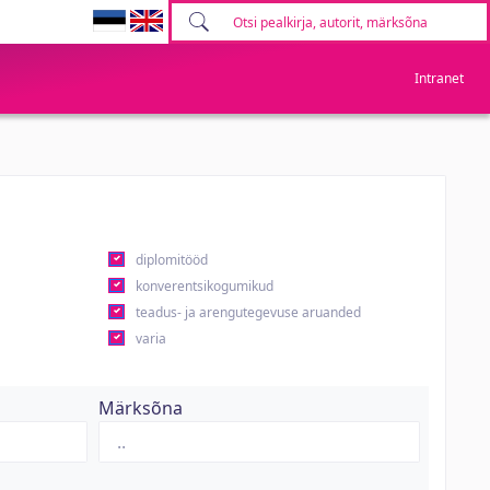
Intranet
diplomitööd
konverentsikogumikud
teadus- ja arengutegevuse aruanded
varia
Märksõna