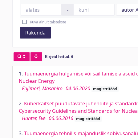
-
Kuva ainult täistekste
Rakenda
Kirjeid leitud: 6
1.
Tuumaenergia hülgamise või säilitamise alaseid 
Nuclear Energy
Fujimori, Masahiro
04.06.2020
magistritööd
2.
Küberkaitset puudutavate juhendite ja standardi
Cybersecurity Guidelines and Standards for Nuclea
Hunter, Eve
06.06.2016
magistritööd
3.
Tuumaenergia tehnilis-majanduslik sobivusanalüü