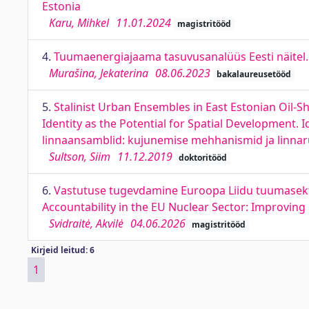
Estonia
Karu, Mihkel
11.01.2024
magistritööd
4.
Tuumaenergiajaama tasuvusanalüüs Eesti näitel. C
Murašina, Jekaterina
08.06.2023
bakalaureusetööd
5.
Stalinist Urban Ensembles in East Estonian Oil
Identity as the Potential for Spatial Development. I
linnaansamblid: kujunemise mehhanismid ja linnaru
Sultson, Siim
11.12.2019
doktoritööd
6.
Vastutuse tugevdamine Euroopa Liidu tuumasektor
Accountability in the EU Nuclear Sector: Improvin
Svidraitė, Akvilė
04.06.2026
magistritööd
Kirjeid leitud: 6
1