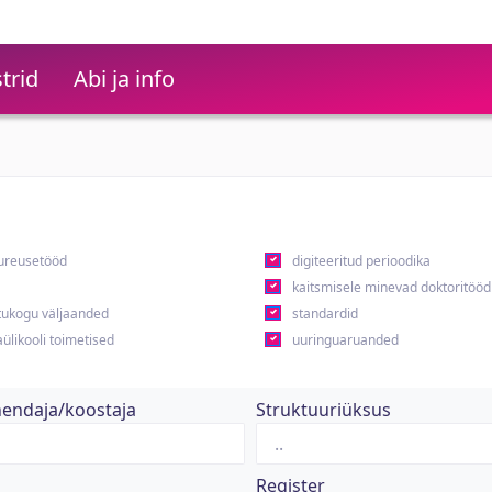
trid
Abi ja info
ureusetööd
digiteeritud perioodika
kaitsmisele minevad doktoritööd
ukogu väljaanded
standardid
ülikooli toimetised
uuringuaruanded
hendaja/koostaja
Struktuuriüksus
Register