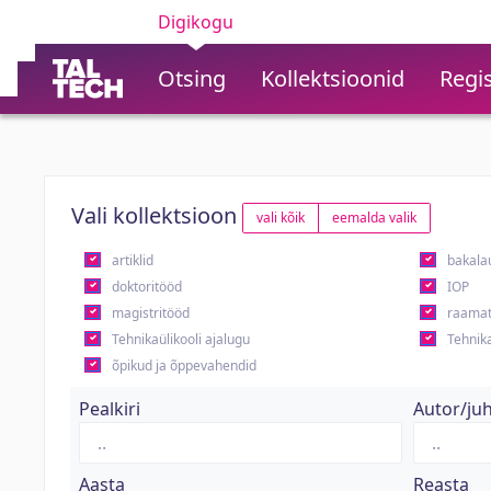
Digikogu
Otsing
Kollektsioonid
Regis
Vali kollektsioon
vali kõik
eemalda valik
artiklid
bakala
doktoritööd
IOP
magistritööd
raamat
Tehnikaülikooli ajalugu
Tehnika
õpikud ja õppevahendid
Pealkiri
Autor/ju
Aasta
Reasta