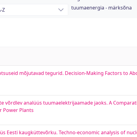
tuumaenergia - märksõna
otsuseid mõjutavad tegurid. Decision-Making Factors to Abo
te võrdlev analüüs tuumaelektrijaamade jaoks. A Comparati
r Power Plants
s Eesti kaugküttevõrku. Techno-economic analysis of nuclea