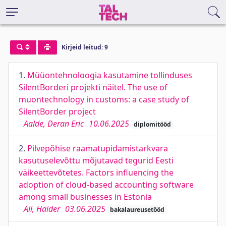
Kirjeid leitud: 9
1.
Müüontehnoloogia kasutamine tollinduses
SilentBorderi projekti näitel. The use of
muontechnology in customs: a case study of
SilentBorder project
Aalde, Deran Eric
10.06.2025
diplomitööd
2.
Pilvepõhise raamatupidamistarkvara
kasutuselevõttu mõjutavad tegurid Eesti
väikeettevõtetes. Factors influencing the
adoption of cloud-based accounting software
among small businesses in Estonia
Ali, Haider
03.06.2025
bakalaureusetööd