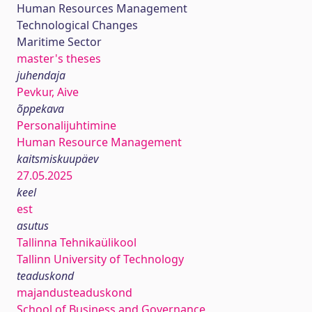
Human Resources Management
Technological Changes
Maritime Sector
master's theses
juhendaja
Pevkur, Aive
õppekava
Personalijuhtimine
Human Resource Management
kaitsmiskuupäev
27.05.2025
keel
est
asutus
Tallinna Tehnikaülikool
Tallinn University of Technology
teaduskond
majandusteaduskond
School of Business and Governance