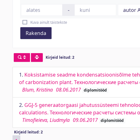
-
Kuva ainult täistekste
Rakenda
Kirjeid leitud: 2
1.
Koksistamise seadme kondensatsioonisõlme tehn
of carbonization plant. Технологические расчет
Blum, Kristina
08.06.2017
diplomitööd
2.
GGJ-5 generaatorgaasi jahutussüsteemi tehnoloo
calculations. Технологические расчеты системы 
Timofieieva, Liudmyla
09.06.2017
diplomitööd
Kirjeid leitud: 2