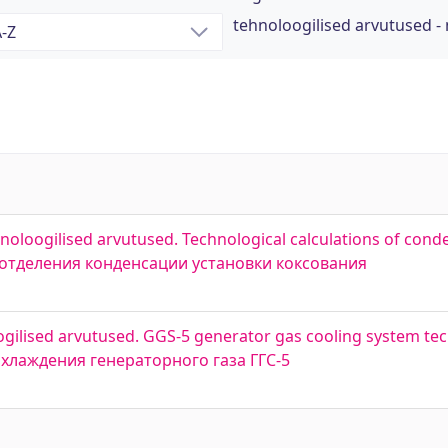
tehnoloogilised arvutused 
oloogilised arvutused. Technological calculations of con
ы отделения конденсации установки коксования
gilised arvutused. GGS-5 generator gas cooling system tec
охлаждения генераторного газа ГГС-5