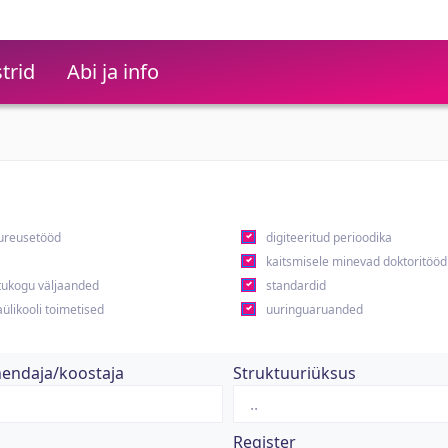
trid
Abi ja info
ureusetööd
digiteeritud perioodika
kaitsmisele minevad doktoritööd
ukogu väljaanded
standardid
ülikooli toimetised
uuringuaruanded
hendaja/koostaja
Struktuuriüksus
Register