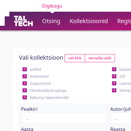
Digikogu
Otsing
Kollektsioonid
Regis
Vali kollektsioon
vali kõik
eemalda valik
artiklid
bakala
doktoritööd
IOP
magistritööd
raamat
Tehnikaülikooli ajalugu
Tehnika
õpikud ja õppevahendid
Pealkiri
Autor/ju
Aasta
Reasta