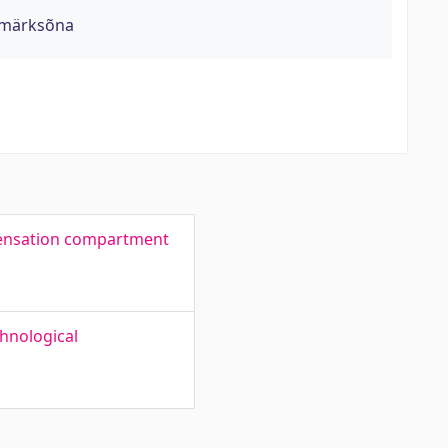
- märksõna
densation compartment
hnological