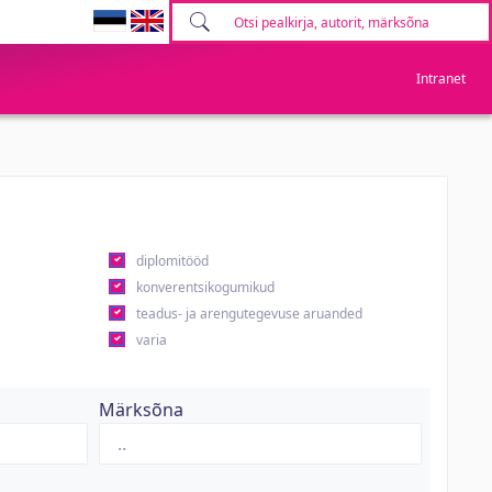
Intranet
diplomitööd
konverentsikogumikud
teadus- ja arengutegevuse aruanded
varia
Märksõna