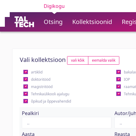
Digikogu
Otsing
Kollektsioonid
Regis
Vali kollektsioon
vali kõik
eemalda valik
artiklid
bakala
doktoritööd
IOP
magistritööd
raamat
Tehnikaülikooli ajalugu
Tehnika
õpikud ja õppevahendid
Pealkiri
Autor/ju
Aasta
Reasta