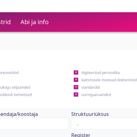
trid
Abi ja info
ureusetööd
digiteeritud perioodika
kaitsmisele minevad doktoritööd
ukogu väljaanded
standardid
ülikooli toimetised
uuringuaruanded
hendaja/koostaja
Struktuuriüksus
Register