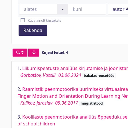
-
Kuva ainult täistekste
Rakenda
Kirjeid leitud: 4
1.
Liikumispeatuste analüüs kirjutamise ja joonista
Gorbatšov, Vassili
03.06.2024
bakalaureusetööd
2.
Raamistik peenmotoorika uurimiseks virtuaalrea
Finger Motion and Orientation During Learning New
Kulikov, Jaroslav
09.06.2017
magistritööd
3.
Koolilaste peenmotoorika analüüs õppeedukuse ja
of schoolchildren