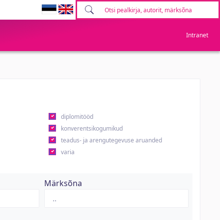
Intranet
diplomitööd
konverentsikogumikud
teadus- ja arengutegevuse aruanded
varia
Märksõna