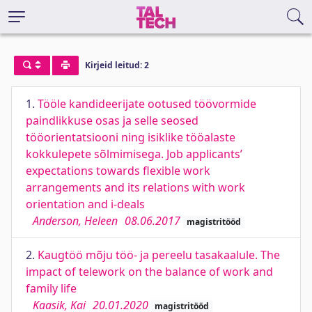
Kirjeid leitud: 2
1.
Tööle kandideerijate ootused töövormide
paindlikkuse osas ja selle seosed
tööorientatsiooni ning isiklike tööalaste
kokkulepete sõlmimisega. Job applicants’
expectations towards flexible work
arrangements and its relations with work
orientation and i-deals
Anderson, Heleen
08.06.2017
magistritööd
2.
Kaugtöö mõju töö- ja pereelu tasakaalule. The
impact of telework on the balance of work and
family life
Kaasik, Kai
20.01.2020
magistritööd