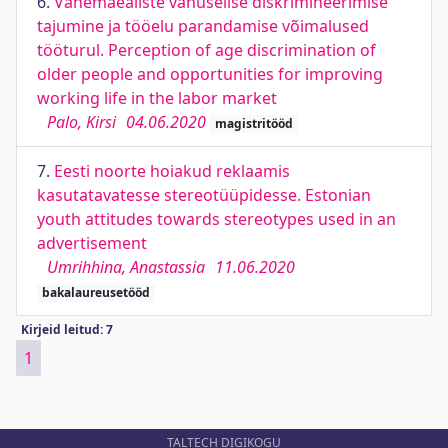
6.
Vanemaealiste vanuselise diskrimineerimise
tajumine ja tööelu parandamise võimalused
tööturul. Perception of age discrimination of
older people and opportunities for improving
working life in the labor market
Palo, Kirsi
04.06.2020
magistritööd
7.
Eesti noorte hoiakud reklaamis
kasutatavatesse stereotüüpidesse. Estonian
youth attitudes towards stereotypes used in an
advertisement
Umrihhina, Anastassia
11.06.2020
bakalaureusetööd
Kirjeid leitud: 7
1
TALTECH DIGIKOGU