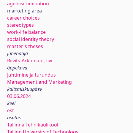
age discrimination
marketing area
career choices
stereotypes
work-life balance
social identity theory
master's theses
juhendaja
Riivits-Arkonsuo, Iivi
õppekava
Juhtimine ja turundus
Management and Marketing
kaitsmiskuupäev
03.06.2024
keel
est
asutus
Tallinna Tehnikaülikool
Tallinn University of Technology