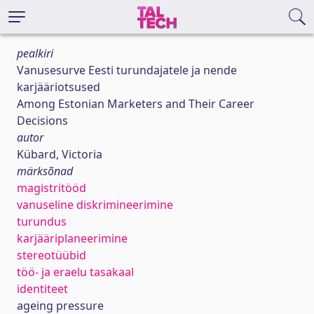
pealkiri
Vanusesurve Eesti turundajatele ja nende
karjääriotsused
Among Estonian Marketers and Their Career
Decisions
autor
Kübard, Victoria
märksõnad
magistritööd
vanuseline diskrimineerimine
turundus
karjääriplaneerimine
stereotüübid
töö- ja eraelu tasakaal
identiteet
ageing pressure